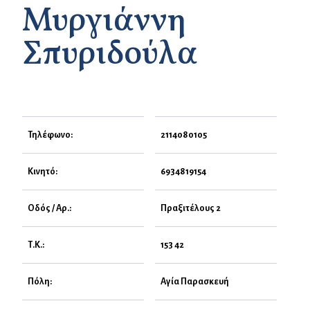
Μυργιάννη
Σπυριδούλα
Τηλέφωνο:
2114080105
Κινητό:
6934819154
Οδός / Αρ.:
Πραξιτέλους 2
Τ.Κ.:
153 42
Πόλη:
Αγία Παρασκευή