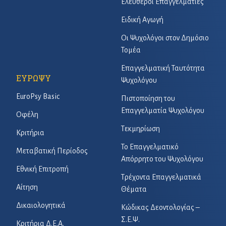
Ελεύθεροι Επαγγελματίες
Ειδική Αγωγή
Οι Ψυχολόγοι στον Δημόσιο
Τομέα
Επαγγελματική Ταυτότητα
ΕΥΡΩΨΥ
Ψυχολόγου
EuroPsy Basic
Πιστοποίηση του
Επαγγελματία Ψυχολόγου
Οφέλη
Τεκμηρίωση
Κριτήρια
Το Επαγγελματικό
Μεταβατική Περίοδος
Απόρρητο του Ψυχολόγου
Εθνική Επιτροπή
Τρέχοντα Επαγγελματικά
Αίτηση
Θέματα
Δικαιολογητικά
Κώδικας Δεοντολογίας –
Σ.Ε.Ψ.
Κριτήρια Δ.Ε.Α.