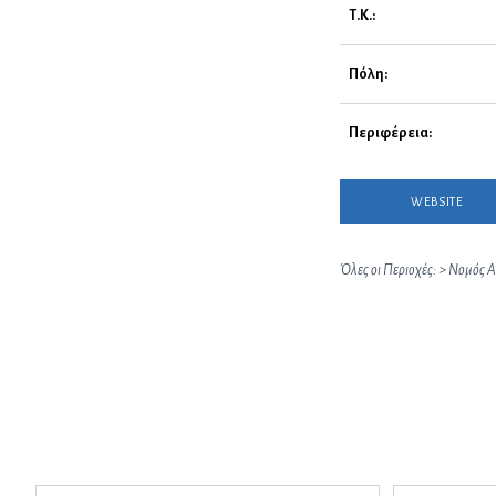
Τ.Κ.:
Πόλη:
Περιφέρεια:
WEBSITE
Όλες οι Περιοχές:
>
Νομός Α