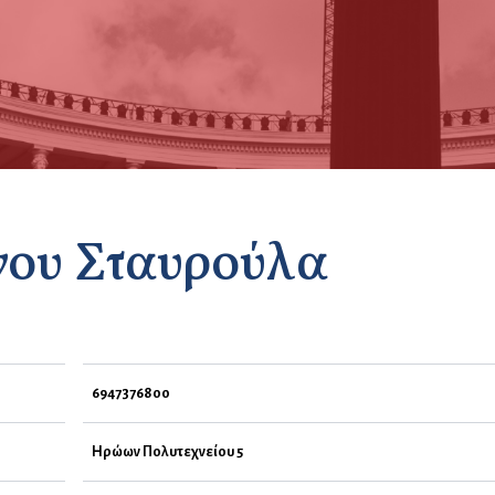
νου Σταυρούλα
6947376800
Ηρώων Πολυτεχνείου 5