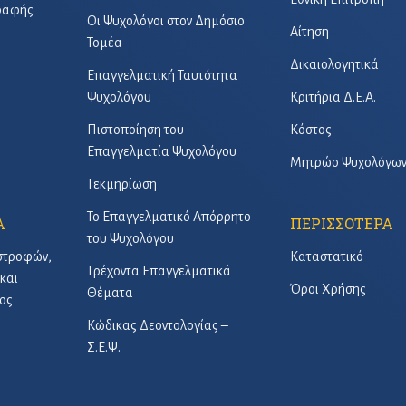
γραφής
Οι Ψυχολόγοι στον Δημόσιο
Αίτηση
Τομέα
Δικαιολογητικά
Επαγγελματική Ταυτότητα
Ψυχολόγου
Κριτήρια Δ.Ε.Α.
Πιστοποίηση του
Κόστος
Επαγγελματία Ψυχολόγου
Μητρώο Ψυχολόγω
Τεκμηρίωση
Το Επαγγελματικό Απόρρητο
Α
ΠΕΡΙΣΣΟΤΕΡΑ
του Ψυχολόγου
στροφών,
Καταστατικό
Τρέχοντα Επαγγελματικά
και
Όροι Χρήσης
Θέματα
ος
Κώδικας Δεοντολογίας –
Σ.Ε.Ψ.