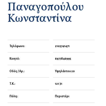
Παναγοπούλου
Κωνσταντίνα
Τηλέφωνο:
2105741471
Κινητό:
6977846995
Οδός / Αρ.:
Υψηλάντου 20
Τ.Κ.:
121 31
Πόλη:
Περιστέρι