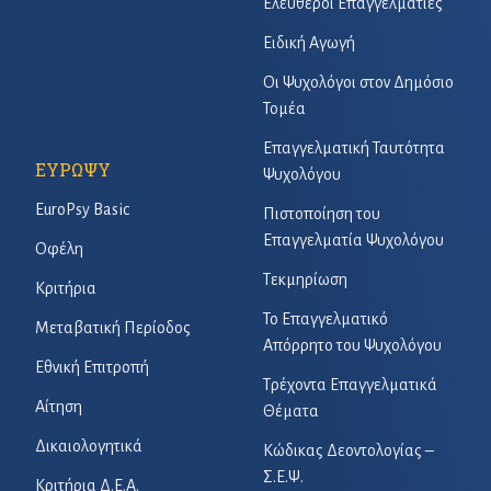
Ελεύθεροι Επαγγελματίες
Ειδική Αγωγή
Οι Ψυχολόγοι στον Δημόσιο
Τομέα
Επαγγελματική Ταυτότητα
ΕΥΡΩΨΥ
Ψυχολόγου
EuroPsy Basic
Πιστοποίηση του
Επαγγελματία Ψυχολόγου
Οφέλη
Τεκμηρίωση
Κριτήρια
Το Επαγγελματικό
Μεταβατική Περίοδος
Απόρρητο του Ψυχολόγου
Εθνική Επιτροπή
Τρέχοντα Επαγγελματικά
Αίτηση
Θέματα
Δικαιολογητικά
Κώδικας Δεοντολογίας –
Σ.Ε.Ψ.
Κριτήρια Δ.Ε.Α.