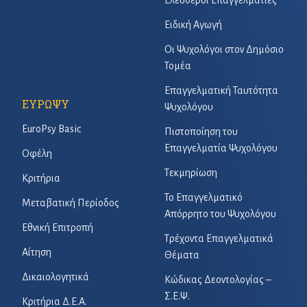
Ελεύθεροι Επαγγελματίες
Ειδική Αγωγή
Οι Ψυχολόγοι στον Δημόσιο
Τομέα
Επαγγελματική Ταυτότητα
ΕΥΡΩΨΥ
Ψυχολόγου
EuroPsy Basic
Πιστοποίηση του
Επαγγελματία Ψυχολόγου
Οφέλη
Τεκμηρίωση
Κριτήρια
Το Επαγγελματικό
Μεταβατική Περίοδος
Απόρρητο του Ψυχολόγου
Εθνική Επιτροπή
Τρέχοντα Επαγγελματικά
Αίτηση
Θέματα
Δικαιολογητικά
Κώδικας Δεοντολογίας –
Σ.Ε.Ψ.
Κριτήρια Δ.Ε.Α.