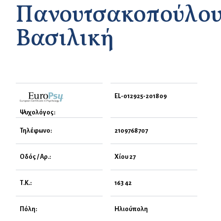
Πανουτσακοπούλο
Βασιλική
EL-012925-201809
Ψυχολόγος:
Τηλέφωνο:
2109768707
Οδός / Αρ.:
Χίου 27
Τ.Κ.:
163 42
Πόλη:
Ηλιούπολη