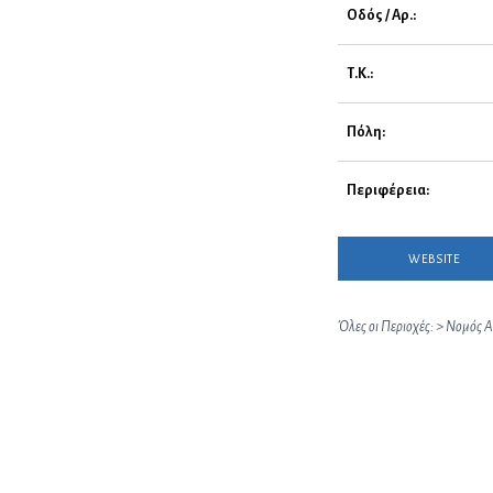
Οδός / Αρ.:
Τ.Κ.:
Πόλη:
Περιφέρεια:
WEBSITE
Όλες οι Περιοχές:
>
Νομός Α