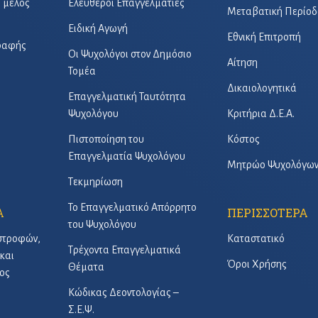
ό μέλος
Ελεύθεροι Επαγγελματίες
Μεταβατική Περίοδ
Ειδική Αγωγή
Εθνική Επιτροπή
γραφής
Οι Ψυχολόγοι στον Δημόσιο
Αίτηση
Τομέα
Δικαιολογητικά
Επαγγελματική Ταυτότητα
Ψυχολόγου
Κριτήρια Δ.Ε.Α.
Πιστοποίηση του
Κόστος
Επαγγελματία Ψυχολόγου
Μητρώο Ψυχολόγω
Τεκμηρίωση
Το Επαγγελματικό Απόρρητο
Α
ΠΕΡΙΣΣΟΤΕΡΑ
του Ψυχολόγου
στροφών,
Καταστατικό
Τρέχοντα Επαγγελματικά
και
Όροι Χρήσης
Θέματα
ος
Κώδικας Δεοντολογίας –
Σ.Ε.Ψ.