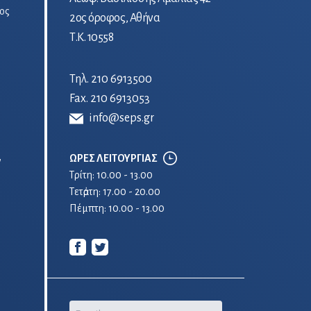
ος
2ος όροφος, Αθήνα
Τ.Κ. 10558
Τηλ.
210 6913500
Fax. 210 6913053
info@seps.gr
ΩΡΕΣ ΛΕΙΤΟΥΡΓΙΑΣ
ν
Τρίτη: 10.00 - 13.00
Τετἀρτη: 17.00 - 20.00
Πέμπτη: 10.00 - 13.00
Email