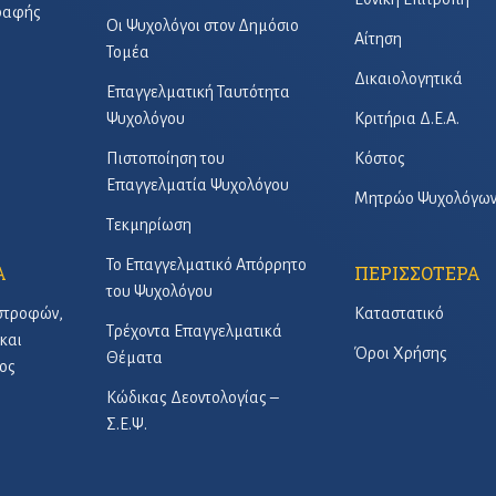
γραφής
Οι Ψυχολόγοι στον Δημόσιο
Αίτηση
Τομέα
Δικαιολογητικά
Επαγγελματική Ταυτότητα
Ψυχολόγου
Κριτήρια Δ.Ε.Α.
Πιστοποίηση του
Κόστος
Επαγγελματία Ψυχολόγου
Μητρώο Ψυχολόγω
Τεκμηρίωση
Το Επαγγελματικό Απόρρητο
Α
ΠΕΡΙΣΣΟΤΕΡΑ
του Ψυχολόγου
στροφών,
Καταστατικό
Τρέχοντα Επαγγελματικά
και
Όροι Χρήσης
Θέματα
ος
Κώδικας Δεοντολογίας –
Σ.Ε.Ψ.