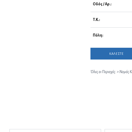
Οδός / Αρ.:
Τ.Κ.:
Πόλη:
ΚΑΛΕΣΤΕ
Όλες οι Περιοχές:
>
Νομός Κ