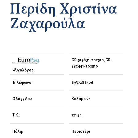
Περίδη Χριστίνα
Ζαχαρούλα
GR-519831-202510, GR-
332441-202510
Ψυχολόγος:
Τηλέφωνο:
6937286506
Οδός / Αρ.:
Καλαμών 1
Τ.Κ.:
121 34
Πόλη:
Περιστέρι