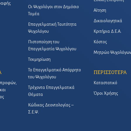
γραφής
Οι Ψυχολόγοι στον Δημόσιο
Αίτηση
Τομέα
Δικαιολογητικά
Επαγγελματική Ταυτότητα
Ψυχολόγου
Κριτήρια Δ.Ε.Α.
Πιστοποίηση του
Κόστος
Επαγγελματία Ψυχολόγου
Μητρώο Ψυχολόγω
Τεκμηρίωση
Το Επαγγελματικό Απόρρητο
Α
ΠΕΡΙΣΣΟΤΕΡΑ
του Ψυχολόγου
στροφών,
Καταστατικό
Τρέχοντα Επαγγελματικά
και
Όροι Χρήσης
Θέματα
ος
Κώδικας Δεοντολογίας –
Σ.Ε.Ψ.