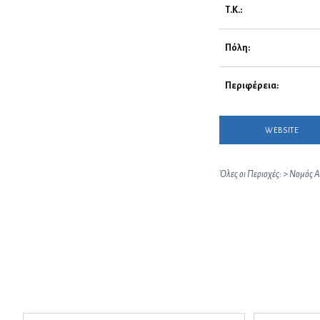
Τ.Κ.:
Πόλη:
Περιφέρεια:
WEBSITE
Όλες οι Περιοχές:
>
Νομός Α