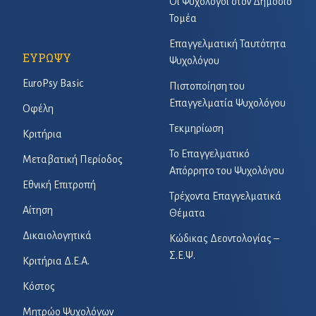
Οι Ψυχολόγοι στον Δημόσιο
Τομέα
Επαγγελματική Ταυτότητα
ΕΥΡΩΨΥ
Ψυχολόγου
EuroPsy Basic
Πιστοποίηση του
Επαγγελματία Ψυχολόγου
Οφέλη
Τεκμηρίωση
Κριτήρια
Το Επαγγελματικό
Μεταβατική Περίοδος
Απόρρητο του Ψυχολόγου
Εθνική Επιτροπή
Τρέχοντα Επαγγελματικά
Αίτηση
Θέματα
Δικαιολογητικά
Κώδικας Δεοντολογίας –
Σ.Ε.Ψ.
Κριτήρια Δ.Ε.Α.
Κόστος
Μητρώο Ψυχολόγων