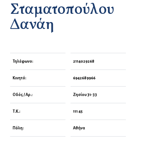
Σταματοπούλου
Δανάη
Τηλέφωνο:
2114029268
Κινητό:
6942689966
Οδός / Αρ.:
Ζησίου 31-33
Τ.Κ.:
111 45
Πόλη:
Αθήνα