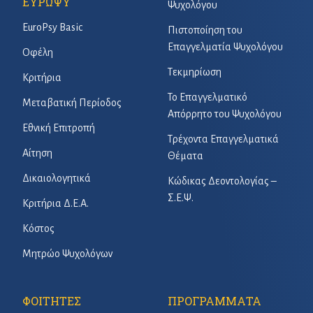
ΕΥΡΩΨΥ
Ψυχολόγου
EuroPsy Basic
Πιστοποίηση του
Επαγγελματία Ψυχολόγου
Οφέλη
Τεκμηρίωση
Κριτήρια
Το Επαγγελματικό
Μεταβατική Περίοδος
Απόρρητο του Ψυχολόγου
Εθνική Επιτροπή
Τρέχοντα Επαγγελματικά
Αίτηση
Θέματα
Δικαιολογητικά
Κώδικας Δεοντολογίας –
Σ.Ε.Ψ.
Κριτήρια Δ.Ε.Α.
Κόστος
Μητρώο Ψυχολόγων
ΦΟΙΤΗΤΕΣ
ΠΡΟΓΡΑΜΜΑΤΑ