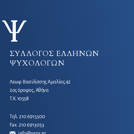
ΣΥΛΛΟΓΟΣ ΕΛΛΗΝΩΝ
ΨΥΧΟΛΟΓΩΝ
Λεωφ. Βασιλίσσης Αμαλίας 42
2ος όροφος, Αθήνα
Τ.Κ. 10558
Τηλ.
210 6913500
Fax. 210 6913053
info@seps.gr