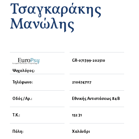
Τσαγκαράκης
Μανώλης
GR-071399-202510
Ψυχολόγος:
Τηλέφωνο:
2106747117
Οδός / Αρ.:
Εθνικής Αντιστάσεως 84 Β
Τ.Κ.:
152 31
Πόλη:
Χαλάνδρι