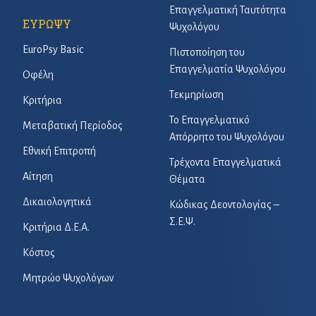
Επαγγελματική Ταυτότητα
ΕΥΡΩΨΥ
Ψυχολόγου
EuroPsy Basic
Πιστοποίηση του
Επαγγελματία Ψυχολόγου
Οφέλη
Τεκμηρίωση
Κριτήρια
Το Επαγγελματικό
Μεταβατική Περίοδος
Απόρρητο του Ψυχολόγου
Εθνική Επιτροπή
Τρέχοντα Επαγγελματικά
Αίτηση
Θέματα
Δικαιολογητικά
Κώδικας Δεοντολογίας –
Σ.Ε.Ψ.
Κριτήρια Δ.Ε.Α.
Κόστος
Μητρώο Ψυχολόγων