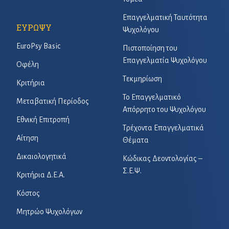
Επαγγελματική Ταυτότητα
ΕΥΡΩΨΥ
Ψυχολόγου
EuroPsy Basic
Πιστοποίηση του
Επαγγελματία Ψυχολόγου
Οφέλη
Τεκμηρίωση
Κριτήρια
Το Επαγγελματικό
Μεταβατική Περίοδος
Απόρρητο του Ψυχολόγου
Εθνική Επιτροπή
Τρέχοντα Επαγγελματικά
Αίτηση
Θέματα
Δικαιολογητικά
Κώδικας Δεοντολογίας –
Σ.Ε.Ψ.
Κριτήρια Δ.Ε.Α.
Κόστος
Μητρώο Ψυχολόγων