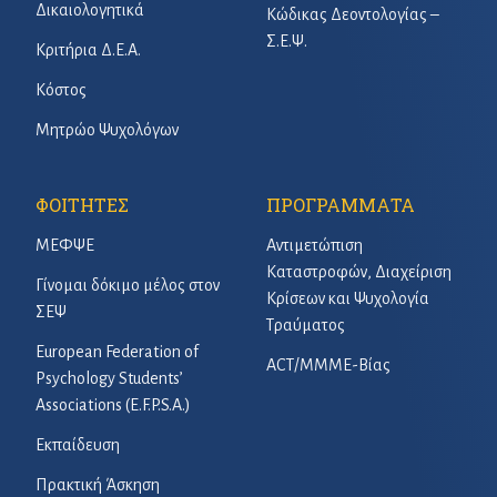
Δικαιολογητικά
Κώδικας Δεοντολογίας –
Σ.Ε.Ψ.
Κριτήρια Δ.Ε.Α.
Κόστος
Μητρώο Ψυχολόγων
ΦΟΙΤΗΤΕΣ
ΠΡΟΓΡΑΜΜΑΤΑ
ΜΕΦΨΕ
Αντιμετώπιση
Καταστροφών, Διαχείριση
Γίνομαι δόκιμο μέλος στον
Κρίσεων και Ψυχολογία
ΣΕΨ
Τραύματος
European Federation of
ACT/ΜΜΜΕ-Βίας
Psychology Students’
Associations (E.F.P.S.A.)
Εκπαίδευση
Πρακτική Άσκηση