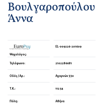
Βουλγαροπούλου
Άννα
EL-009226-201609
Ψυχολόγος:
Τηλέφωνο:
2102286681
Οδός / Αρ.:
Αχαρνών 330
Τ.Κ.:
112 54
Πόλη:
Αθήνα