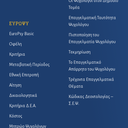
Οι Ψυχολόγοι στον Δημόσιο
Τομέα
Επαγγελματική Ταυτότητα
ΕΥΡΩΨΥ
Ψυχολόγου
EuroPsy Basic
Πιστοποίηση του
Επαγγελματία Ψυχολόγου
Οφέλη
Τεκμηρίωση
Κριτήρια
Το Επαγγελματικό
Μεταβατική Περίοδος
Απόρρητο του Ψυχολόγου
Εθνική Επιτροπή
Τρέχοντα Επαγγελματικά
Αίτηση
Θέματα
Δικαιολογητικά
Κώδικας Δεοντολογίας –
Σ.Ε.Ψ.
Κριτήρια Δ.Ε.Α.
Κόστος
Μητρώο Ψυχολόγων