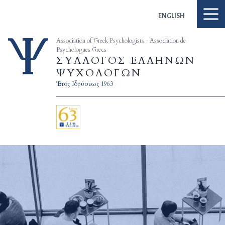
Skip to content
ENGLISH
Association of Greek Psychologists - Association de
Psychologues Grecs
ΣΥΛΛΟΓΟΣ ΕΛΛΗΝΩΝ
ΨΥΧΟΛΟΓΩΝ
Έτος Ιδρύσεως 1963