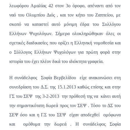
λεωφόρου Αμαλίας 42 στον 3ο όροφο,
απέναντι από τον
ναό του Ολυμπίου Διός , και τον κήπο του Ζαππείου,
με
σκοπό να καταστεί αυτό μόνιμη έδρα του Συλλόγου
Ελλήνων Ψυχολόγων. Σήμερα ολοκληρώθηκαν όλες οι
σχετικές διαδικασίες που ορίζει η Ελληνική νομοθεσία και
ο Σύλλογος Ελλήνων Ψυχολόγων για πρώτη φορά στην
ιστορία του έχει πλέον δικά του ιδιόκτητα γραφεία.
Η συνάδελφος Σοφία Βερβελίδου είχε ανακοινώσει στη
συνεδρίαση του Δ.Σ. της 15.1.2013 καθώς επίσης και στην
ΓΣ του ΣΕΨ της 3-2-2013 την πρόθεσή της να κάνει αυτή
την σημαντικότατη δωρεά προς τον ΣΕΨ . Τόσο το ΔΣ του
ΣΕΨ όσο και η Γ.Σ του ΣΕΨ είχαν αποδεχθεί ομόφωνα
και ομόθυμα την δωρεά . Η συνάδελφος Σοφία