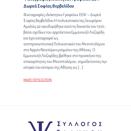
Δωρεά Σοφίας Βερβελίδου
Φωτογραφίες ιδιόκτητων Γραφείων ΣΕΨ – Δωρεά
Σοφίας Βερβελίδου Η πολυκατοικία της λεωφόρου
Αμαλίας 42 οικοδομήθηκε κατά τη δεκαετία του 1930,
βάσει σχεδίων του αρχιτέκτονα Εμμανουήλ Λαζαρίδη
και έχει καταγραφεί ως
αντιπροσωπευτική Πολυκατοικία του Μεσοπολέμου
στο Αρχείο Νεωτέρων μνημείων της Αθήνας. Ο
Εμμανουήλ Λαζαρίδης βρέθηκε στο προσκήνιο της
επικαιρότητας του Μεσοπολέμου, σημαδεύοντας την
ιστορία του κέντρου της Αθήνας ως […]
ΜΑΘΕ ΠΕΡΙΣΣΟΤΕΡΑ