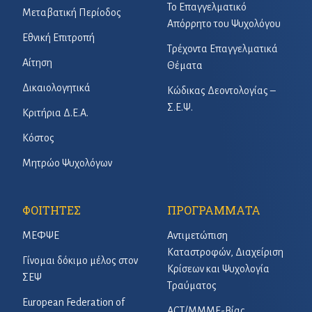
Το Επαγγελματικό
Μεταβατική Περίοδος
Απόρρητο του Ψυχολόγου
Εθνική Επιτροπή
Τρέχοντα Επαγγελματικά
Αίτηση
Θέματα
Δικαιολογητικά
Κώδικας Δεοντολογίας –
Σ.Ε.Ψ.
Κριτήρια Δ.Ε.Α.
Κόστος
Μητρώο Ψυχολόγων
ΦΟΙΤΗΤΕΣ
ΠΡΟΓΡΑΜΜΑΤΑ
ΜΕΦΨΕ
Αντιμετώπιση
Καταστροφών, Διαχείριση
Γίνομαι δόκιμο μέλος στον
Κρίσεων και Ψυχολογία
ΣΕΨ
Τραύματος
European Federation of
ACT/ΜΜΜΕ-Βίας