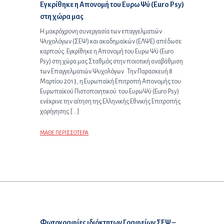
Προηγούμενο άρθρο:
Εγκρίθηκε η Απονομή του Ευρω Ψύ (Euro Psy)
στη χώρα μας
Η μακρόχρονη συνεργασία των επαγγελματιών
Ψυχολόγων (ΣΕΨ) και ακαδημαϊκών (ΕΛΨΕ) απέδωσε
καρπούς. Εγκρίθηκε η Απονομή του Ευρω Ψύ (Euro
Psy) στη χώρα μας Σταθμός στην ποιοτική αναβάθμιση
των Επαγγελματιών Ψυχολόγων Την Παρασκευή 8
Μαρτίου 2013, η Ευρωπαϊκή Επιτροπή Απονομής του
Ευρωπαϊκού Πιστοποιητικού του ΕυρωΨύ (Euro Psy)
ενέκρινε την αίτηση της Ελληνικής Εθνικής Επιτροπής
χορήγησης […]
ΜΑΘΕ ΠΕΡΙΣΣΟΤΕΡΑ
Επόμενο άρθρο:
Φωτογραφίες ιδιόκτητων Γραφείων ΣΕΨ –