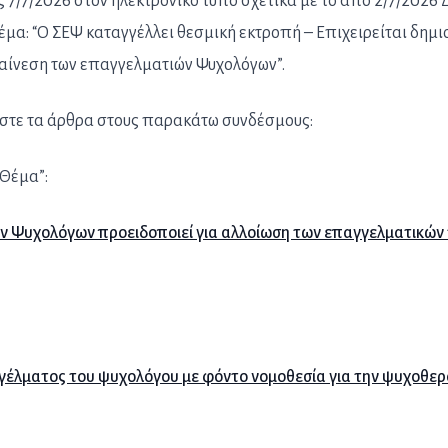
 7/7/2026 στον ηλεκτρονικό τύπο σχετικά με το από 2/7/2026 
έμα: “Ο ΣΕΨ καταγγέλλει θεσμική εκτροπή – Επιχειρείται δημι
αίνεση των επαγγελματιών Ψυχολόγων”.
στε τα άρθρα στους παρακάτω συνδέσμους:
Θέμα”:
ν Ψυχολόγων προειδοποιεί για αλλοίωση των επαγγελματικών
γέλματος του ψυχολόγου με φόντο νομοθεσία για την ψυχοθερ