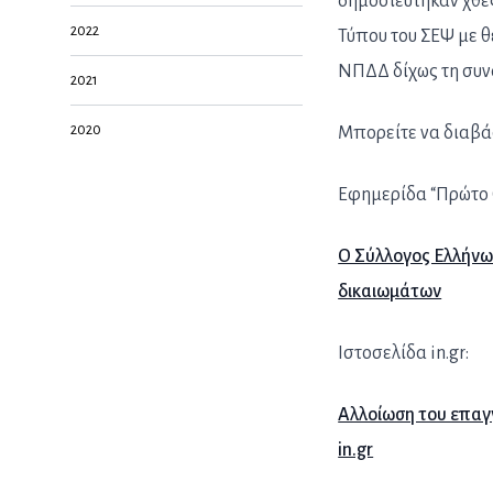
δημοσιεύτηκαν χθες
2022
Τύπου του ΣΕΨ με θ
ΝΠΔΔ δίχως τη συν
2021
2020
Μπορείτε να διαβά
Εφημερίδα “Πρώτο 
Ο Σύλλογος Ελλήνω
δικαιωμάτων
Ιστοσελίδα in.gr:
Αλλοίωση του επαγ
in.gr