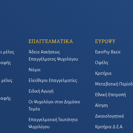
ΕΠΑΓΓΕΛΜΑΤΙΚΑ
ΕΥΡΩΨΥ
ει μέλος
Άδεια Ασκήσεως
EuroPsy Basic
Επαγγέλματος Ψυχολόγου
γραφής
Οφέλη
Νόμοι
Κριτήρια
ό μέλος
Ελεύθεροι Επαγγελματίες
Μεταβατική Περίοδ
Ειδική Αγωγή
Εθνική Επιτροπή
γραφής
Οι Ψυχολόγοι στον Δημόσιο
Αίτηση
Τομέα
Δικαιολογητικά
Επαγγελματική Ταυτότητα
Ψυχολόγου
Κριτήρια Δ.Ε.Α.