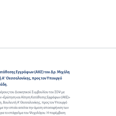
ατάθεσης Εγγράφων (ΑΚΕ) του Δρ. Μιχάλη
ή Α’ Θεσσαλονίκης, προς τον Υπουργό
ιάδη.
μέρους του Διοικητικού Συμβουλίου του ΣΕΨ με
ν «Ερώτηση και Αίτηση Κατάθεσης Εγγράφων (ΑΚΕ)»
η, Βουλευτή Α’ Θεσσαλονίκης, προς τον Υπουργό
 με την οποία αιτείται την άμεση αποσαφήνιση των
για το επάγγελμα του Ψυχολόγου. Η παρέμβαση