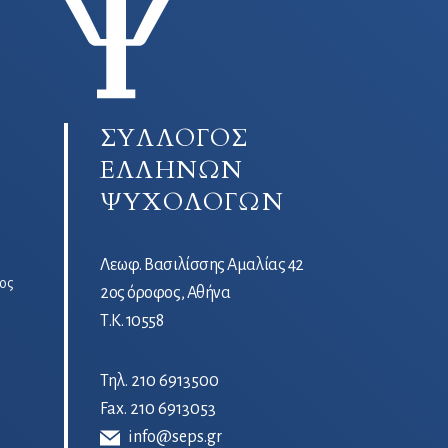
ΣΥΛΛΟΓΟΣ
ΕΛΛΗΝΩΝ
ΨΥΧΟΛΟΓΩΝ
Λεωφ. Βασιλίσσης Αμαλίας 42
ος
2ος όροφος, Αθήνα
Τ.Κ. 10558
Τηλ.
210 6913500
Fax. 210 6913053
info@seps.gr