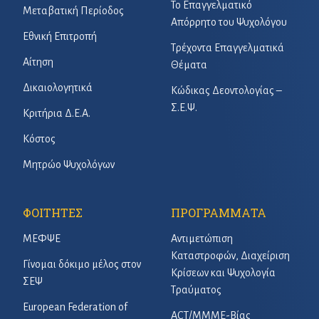
Το Επαγγελματικό
Μεταβατική Περίοδος
Απόρρητο του Ψυχολόγου
Εθνική Επιτροπή
Τρέχοντα Επαγγελματικά
Αίτηση
Θέματα
Δικαιολογητικά
Κώδικας Δεοντολογίας –
Σ.Ε.Ψ.
Κριτήρια Δ.Ε.Α.
Κόστος
Μητρώο Ψυχολόγων
ΦΟΙΤΗΤΕΣ
ΠΡΟΓΡΑΜΜΑΤΑ
ΜΕΦΨΕ
Αντιμετώπιση
Καταστροφών, Διαχείριση
Γίνομαι δόκιμο μέλος στον
Κρίσεων και Ψυχολογία
ΣΕΨ
Τραύματος
European Federation of
ACT/ΜΜΜΕ-Βίας