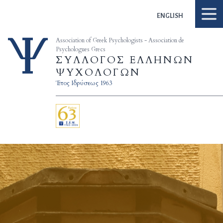
Skip to content
ENGLISH
Association of Greek Psychologists - Association de
Psychologues Grecs
ΣΥΛΛΟΓΟΣ ΕΛΛΗΝΩΝ
ΨΥΧΟΛΟΓΩΝ
Έτος Ιδρύσεως 1963