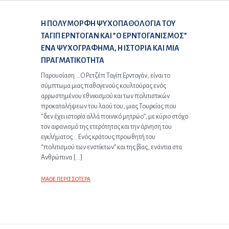
Επόμενο άρθρο:
Η ΠΟΛΥΜΟΡΦΗ ΨΥΧΟΠΑΘΟΛΟΓΙΑ ΤΟΥ
ΤΑΓΙΠ ΕΡΝΤΟΓΑΝ ΚΑΙ ”Ο ΕΡΝΤΟΓΑΝΙΣΜΟΣ”
ΕΝΑ ΨΥΧΟΓΡΑΦΗΜΑ, Η ΙΣΤΟΡΙΑ ΚΑΙ ΜΙΑ
ΠΡΑΓΜΑΤΙΚΟΤΗΤΑ
Παρουσίαση …Ο Ρετζέπ Ταγίπ Ερντογάν, είναι το
σύμπτωμα μιας παθογενούς κουλτούρας ενός
αρρωστημένου εθνικισμού και των πολιτιστικών
προκαταλήψεων του λαού του, μιας Τουρκίας που
“δεν έχει ιστορία αλλά ποινικό μητρώο”, με κύριο στόχο
τον αφανισμό της ετερότητας και την άρνηση του
εγκλήματος… Ενός κράτους προωθητή του
“πολιτισμού των ενστίκτων” και της βίας, ενάντια στα
Ανθρώπινα […]
ΜΑΘΕ ΠΕΡΙΣΣΟΤΕΡΑ