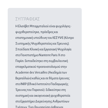
ΣΥΓΓΡΑΦΕΑΣ
Η Ελισάβετ Μπαρμπαλιού είναι ψυχολόγος-
ψυχοθεραπεύτρια, πρόεδρος και
επιστημονική υπεύθυνη του ΚΕΣΥΨΕ (Κέντρο
Συστημικής Ψυχοθεραπείας και Έρευνας).
Σπούδασε Κλινική και Εργασιακή Ψυχολογία
στο Πανεπιστήμιο Nanterre Paris X στο
Παρίσι. Εκπαιδεύτηκε στη συμβουλευτική
επαγγελματικού προσανατολισμού στην
Academie des Versailles (Ακαδημία των
Βερσαλλιών) καθώς και σε θέματα έρευνας
στο INRP (Εθνικό Ινστιτούτο Παιδαγωγικής
Έρευνας του Παρισιού). Ειδικεύτηκε στη
συστημική και οικογενειακή ψυχοθεραπεία
στο Εργαστήριο Διερεύνησης Ανθρωπίνων
Σχέσεων. Έχει δημοσιεύσει άρθρα και