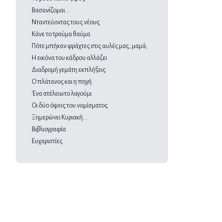
Βασανίζομαι…
Νταντεύοντας τους νέους
Κάνε το τραύμα θαύμα
Πότε μπήκαν φράχτες στις αυλές μας, μαμά;
Η εικόνα του κάδρου αλλάζει
Διαδρομή γεμάτη εκπλήξεις
Ο πλάτανος και η πηγή
Ένα ατέλειωτο λαγούμι
Οι δύο όψεις του νομίσματος
Ξημερώνει Κυριακή…
Βιβλιογραφία
Ευχαριστίες