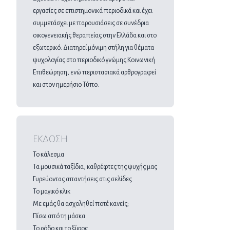
εργασίες σε επιστημονικά περιοδικά και έχει
συμμετάσχει με παρουσιάσεις σε συνέδρια
οικογενειακής θεραπείας στην Ελλάδα και στο
εξωτερικό. Διατηρεί μόνιμη στήλη για θέματα
ψυχολογίας στο περιοδικό γνώμης Κοινωνική
Επιθεώρηση, ενώ περιστασιακά αρθρογραφεί
και στον ημερήσιο Τύπο.
ΕΚΔΟΣΗ
Το κάλεσμα
Τα μουσικά ταξίδια, καθρέφτες της ψυχής μας
Γυρεύοντας απαντήσεις στις σελίδες
Το μαγικό κλικ
Με εμάς θα ασχοληθεί ποτέ κανείς;
Πίσω από τη μάσκα
Το ρόδο και το ξίφος