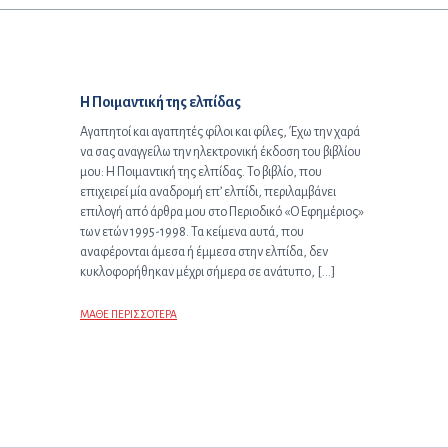
Προηγούμενο άρθρο:
Η Ποιμαντική της ελπίδας
Αγαπητοί και αγαπητές φίλοι και φίλες, Έχω την χαρά
να σας αναγγείλω την ηλεκτρονική έκδοση του βιβλίου
μου: Η Ποιμαντική της ελπίδας. Το βιβλίο, που
επιχειρεί μία αναδρομή επ’ ελπίδι, περιλαμβάνει
επιλογή από άρθρα μου στο Περιοδικό «Ο Εφημέριος»
των ετών 1995-1998. Τα κείμενα αυτά, που
αναφέρονται άμεσα ή έμμεσα στην ελπίδα, δεν
κυκλοφορήθηκαν μέχρι σήμερα σε ανάτυπο, […]
ΜΑΘΕ ΠΕΡΙΣΣΟΤΕΡΑ