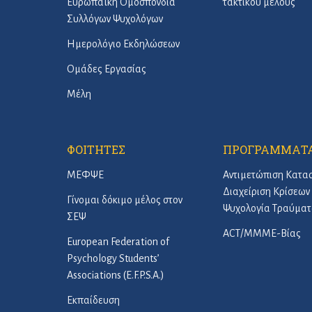
Ευρωπαϊκή Ομοσπονδία
τακτικού μέλους
Συλλόγων Ψυχολόγων
Ημερολόγιο Εκδηλώσεων
Ομάδες Εργασίας
Μέλη
ΦΟΙΤΗΤΕΣ
ΠΡΟΓΡΑΜΜΑΤ
ΜΕΦΨΕ
Αντιμετώπιση Κατα
Διαχείριση Κρίσεων 
Γίνομαι δόκιμο μέλος στον
Ψυχολογία Τραύματ
ΣΕΨ
ACT/ΜΜΜΕ-Βίας
European Federation of
Psychology Students’
Associations (E.F.P.S.A.)
Εκπαίδευση