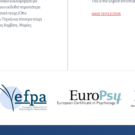
ιοδικό κυκλοφόρησε για
This is the English Informa
χουν εκδοθεί περισσότερα
ατικά τεύχη (Otto
ΜΑΘΕ ΠΕΡΙΣΣΟΤΕΡΑ
ι Τέχνη) και τέσσερα τεύχη
ας Χαρβάτη, Μαρίας