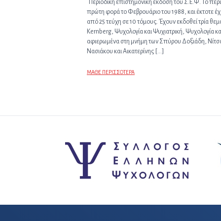
Περιοδική επιστημονική έκδοση του Σ.Ε.Ψ. Το περ
πρώτη φορά το Φεβρουάριο του 1988, και έκτοτε έ
από 25 τεύχη σε 10 τόμους. Έχουν εκδοθεί τρία θεμ
Kernberg, Ψυχολογία και Ψυχιατρική, Ψυχολογία κα
αφιερωμένα στη μνήμη των Σπύρου Δοξιάδη, Νίτσ
Νασιάκου και Αικατερίνης […]
ΜΑΘΕ ΠΕΡΙΣΣΟΤΕΡΑ