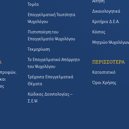
Αίτηση
Τομέα
Δικαιολογητικά
Επαγγελματική Ταυτότητα
Ψυχολόγου
Κριτήρια Δ.Ε.Α.
Πιστοποίηση του
Κόστος
Επαγγελματία Ψυχολόγου
Μητρώο Ψυχολόγω
Τεκμηρίωση
Το Επαγγελματικό Απόρρητο
Α
ΠΕΡΙΣΣΟΤΕΡΑ
του Ψυχολόγου
στροφών,
Καταστατικό
Τρέχοντα Επαγγελματικά
και
Όροι Χρήσης
Θέματα
ος
Κώδικας Δεοντολογίας –
Σ.Ε.Ψ.