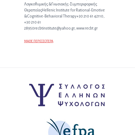
Λογικοθυμικής &Γνωσιακής-Συμπεριφορικής
ΘεραπείαςHellenic Institute for Rational-Emotive
&Cognitive-Behavioral Therapy+30 210 61 42110,
+30 210 61
28950recbtinstitute@yahoo.gr, www.recbt.gr
ΜΑΘΕ ΠΕΡΙΣΣΟΤΕΡΑ