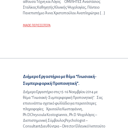
αίθουσα Τέχνη και Λόγος. ΟΜΙΛΗΤΕΣ Αναστάσιος
Σταλίκας Καθηγητής Κλινικής Ψυχολογίας, Πάντειο
Πανεπιστήμιο Άννα Χριστοπούλου Αναπληρώτρια […]
ΜΑΘΕ ΠΕΡΙΣΣΟΤΕΡΑ
Επόμενο άρθρο:
Διήμερο Εργαστήριο με θέμα “Γνωσιακή-
Συμπεριφορική Προπονητική”.
Διήμερο Εργαστήριο στις 15-16 Νοεμβρίου 2014 με
θέμα “Γνωσιακή-Συμπεριφορική Προπονητική”. Σας
επισυνάπτω σχετικό φυλλάδιο για περισσότερες
πληροφορίες. Χρυσούλα Κωστογιάννη,
Ph.D.Chrysoula Kostogiannis, Ph.D. Ψυχολόγος –
Διεπιστημονική ΣύμβουλοςPsychologist –
ConsultantΔιευθύντρια – Director Ελληνικό Ινστιτούτο