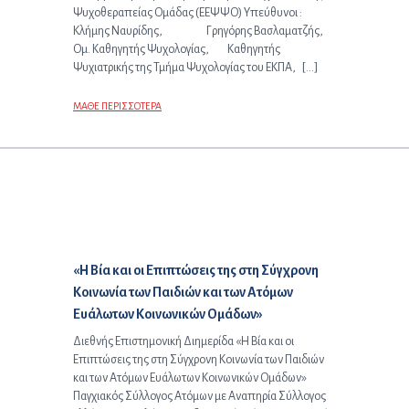
Ψυχοθεραπείας Ομάδας (ΕΕΨΨΟ) Υπεύθυνοι :
Κλήμης Ναυρίδης, Γρηγόρης Βασλαματζής,
Ομ. Καθηγητής Ψυχολογίας, Καθηγητής
Ψυχιατρικής της Τμήμα Ψυχολογίας του ΕΚΠΑ, […]
ΜΑΘΕ ΠΕΡΙΣΣΟΤΕΡΑ
Επόμενο άρθρο:
«Η Βία και οι Επιπτώσεις της στη Σύγχρονη
Κοινωνία των Παιδιών και των Ατόμων
Ευάλωτων Κοινωνικών Ομάδων»
Διεθνής Επιστημονική Διημερίδα «Η Βία και οι
Επιπτώσεις της στη Σύγχρονη Κοινωνία των Παιδιών
και των Ατόμων Ευάλωτων Κοινωνικών Ομάδων»
Παγχιακός Σύλλογος Ατόμων με Αναπηρία Σύλλογος