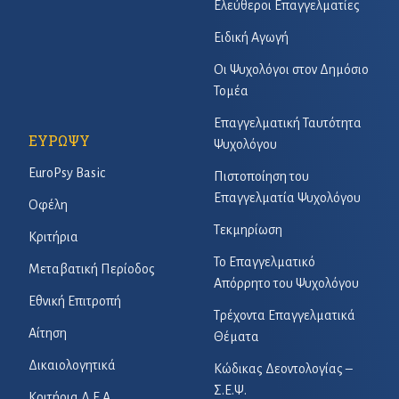
Ελεύθεροι Επαγγελματίες
Ειδική Αγωγή
Οι Ψυχολόγοι στον Δημόσιο
Τομέα
Επαγγελματική Ταυτότητα
ΕΥΡΩΨΥ
Ψυχολόγου
EuroPsy Basic
Πιστοποίηση του
Επαγγελματία Ψυχολόγου
Οφέλη
Τεκμηρίωση
Κριτήρια
Το Επαγγελματικό
Μεταβατική Περίοδος
Απόρρητο του Ψυχολόγου
Εθνική Επιτροπή
Τρέχοντα Επαγγελματικά
Αίτηση
Θέματα
Δικαιολογητικά
Κώδικας Δεοντολογίας –
Σ.Ε.Ψ.
Κριτήρια Δ.Ε.Α.