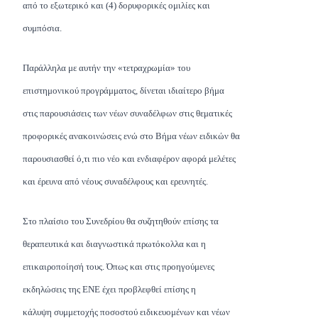
από το εξωτερικό και (4) δορυφορικές ομιλίες και
συμπόσια.
Παράλληλα με αυτήν την «τετραχρωμία» του
επιστημονικού προγράμματος, δίνεται ιδιαίτερο βήμα
στις παρουσιάσεις των νέων συναδέλφων στις θεματικές
προφορικές ανακοινώσεις ενώ στο Βήμα νέων ειδικών θα
παρουσιασθεί ό,τι πιο νέο και ενδιαφέρον αφορά μελέτες
και έρευνα από νέους συναδέλφους και ερευνητές.
Στο πλαίσιο του Συνεδρίου θα συζητηθούν επίσης τα
θεραπευτικά και διαγνωστικά πρωτόκολλα και η
επικαιροποίησή τους. Όπως και στις προηγούμενες
εκδηλώσεις της ΕΝΕ έχει προβλεφθεί επίσης η
κάλυψη συμμετοχής ποσοστού ειδικευομένων και νέων