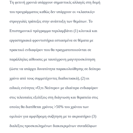
Τη φετινή χρονιά υπάρχουν σημαντικές αλλαγές στη δομή
του προγράμματος καθώς δεν υπάρχουν οι «κλασικές»
στρογγυλές τράπεζες στην ανάπτυξη των θεμάτων. Το
Επιστημονικό πρόγραμμα περιλαμβάνει (1) κλινικά και
εργαστηριακά φροντιστήρια εστιασμένα σε θέματα με
πρακτικό ενδιαφέρον που θα πραγματοποιούνται σε
παράλληλες αίθουσες με ταυτόχρονη μαγνητοσκόπηση
(ώστε να υπάρχει δυνατότητα παρακολούθησης σε δεύτερο
χρόνο από τους συμμετέχοντες διαδικτυακά), (2) οι
ειδικές ενότητες «Ό,τι Νεότερο» με ιδιαίτερο ενδιαφέρον
στις τελευταίες εξελίξεις στη διάγνωση και θεραπεία στις
οποίες θα διατίθεται χρόνος >50% του χρόνου των
ομιλιών για αμφίδρομη συζήτηση με το ακροατήριο (3)
διαλέξεις προσκεκλημένων διακεκριμένων συναδέλφων