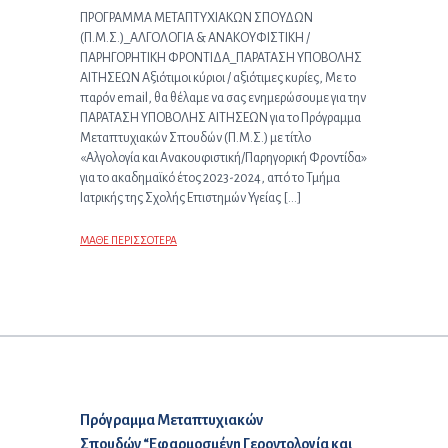
ΠΡΟΓΡΑΜΜΑ ΜΕΤΑΠΤΥΧΙΑΚΩΝ ΣΠΟΥΔΩΝ
(Π.Μ.Σ.)_ΑΛΓΟΛΟΓΙΑ & ΑΝΑΚΟΥΦΙΣΤΙΚΗ /
ΠΑΡΗΓΟΡΗΤΙΚΗ ΦΡΟΝΤΙΔΑ_ΠΑΡΑΤΑΣΗ ΥΠΟΒΟΛΗΣ
ΑΙΤΗΣΕΩΝ Αξιότιμοι κύριοι / αξιότιμες κυρίες, Με το
παρόν email, θα θέλαμε να σας ενημερώσουμε για την
ΠΑΡΑΤΑΣΗ ΥΠΟΒΟΛΗΣ ΑΙΤΗΣΕΩΝ για το Πρόγραμμα
Μεταπτυχιακών Σπουδών (Π.Μ.Σ.) με τίτλο
«Αλγολογία και Ανακουφιστική/Παρηγορική Φροντίδα»
για το ακαδημαϊκό έτος 2023-2024, από το Τμήμα
Ιατρικής της Σχολής Επιστημών Υγείας […]
ΜΑΘΕ ΠΕΡΙΣΣΟΤΕΡΑ
Επόμενο άρθρο:
Πρόγραμμα Μεταπτυχιακών
Σπουδών “Εφαρμοσμένη Γεροντολογία και