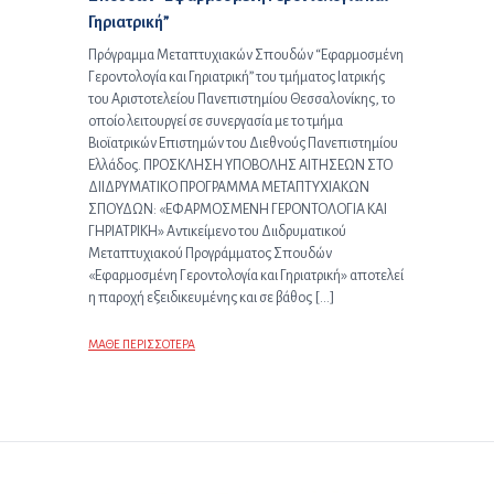
Γηριατρική”
Πρόγραμμα Μεταπτυχιακών Σπουδών “Εφαρμοσμένη
Γεροντολογία και Γηριατρική” του τμήματος Ιατρικής
του Αριστοτελείου Πανεπιστημίου Θεσσαλονίκης, το
οποίο λειτουργεί σε συνεργασία με το τμήμα
Βιοϊατρικών Επιστημών του Διεθνούς Πανεπιστημίου
Ελλάδος. ΠΡΟΣΚΛΗΣΗ ΥΠΟΒΟΛΗΣ ΑΙΤΗΣΕΩΝ ΣΤΟ
ΔΙΙΔΡΥΜΑΤΙΚΟ ΠΡΟΓΡΑΜΜΑ ΜΕΤΑΠΤΥΧΙΑΚΩΝ
ΣΠΟΥΔΩΝ: «ΕΦΑΡΜΟΣΜΕΝΗ ΓΕΡΟΝΤΟΛΟΓΙΑ ΚΑΙ
ΓΗΡΙΑΤΡΙΚΗ» Αντικείμενο του Διιδρυματικού
Μεταπτυχιακού Προγράμματος Σπουδών
«Εφαρμοσμένη Γεροντολογία και Γηριατρική» αποτελεί
η παροχή εξειδικευμένης και σε βάθος […]
ΜΑΘΕ ΠΕΡΙΣΣΟΤΕΡΑ