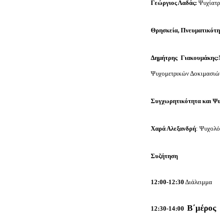
Γεώργιος Λαδάς:
Ψυχίατρ
Θρησκεία, Πνευματικότη
Δημήτρης Γιακουμάκης:
Ψυχομετρικών Δοκιμασιών
Συγχωρητικότητα και Ψυ
Χαρά Αλεξανδρή
: Ψυχολό
Συζήτηση
12:00-12:30
Διάλειμμα
Β΄μέρος
12:30-14:00