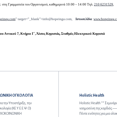
: στη Γραμματεία του Οργανισμού, καθημερινά 10:00 – 14:00 Τηλ.
210 6231529
,
peinga.com
” target=”_blank”>info@hopeinga.com
,
Ιστοσελίδα
:
www.hopeinga.
υ Αττικού 7, Κτήριο Γ΄, Άλσος Κηφισιάς, Σταθμός Ηλεκτρικού Κηφισιά
Επόμενο άρθρο:
ΩΝΙΚΗ ΟΓΚΟΛΟΓΙΑ
Holistic Health
 την Υποστήριξη, την
Holistic Health ** Σε
γκολογία (ΚΕ.Υ.Ε.Ε.Ψ.Ο)
νοημοσύνη της κα
ΥΧΟΚΟΙΝΩΝΙΚΗ
Πέντε ενότητες για μια ο