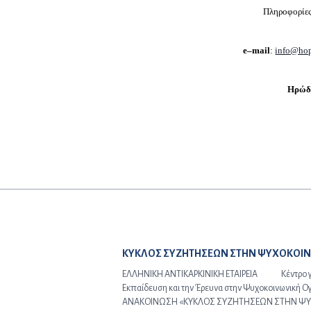
Πληροφορίες
e
–
mail
:
info@ho
Ηρώδο
Προηγούμενο άρθρο:
ΚΥΚΛΟΣ ΣΥΖΗΤΗΣΕΩΝ ΣΤΗΝ ΨΥΧΟΚΟΙΝ
ΕΛΛΗΝΙΚΗ ΑΝΤΙΚΑΡΚΙΝΙΚΗ ΕΤΑΙΡΕΙΑ Κέντρο για
Εκπαίδευση και την Έρευνα στην Ψυχοκοινωνική Ο
ΑΝΑΚΟΙΝΩΣΗ «ΚΥΚΛΟΣ ΣΥΖΗΤΗΣΕΩΝ ΣΤΗΝ Ψ