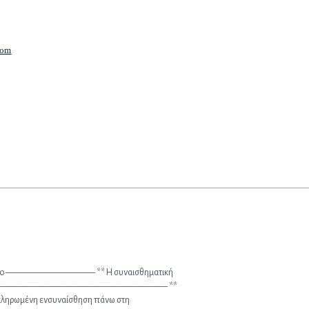
com
μινάριο —————————— ** Η συναισθηματική
ρδιάς ———————————————————— **
λοκληρωμένη ενσυναίσθηση πάνω στη