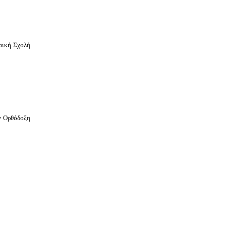
ρική Σχολή
ν Ορθόδοξη