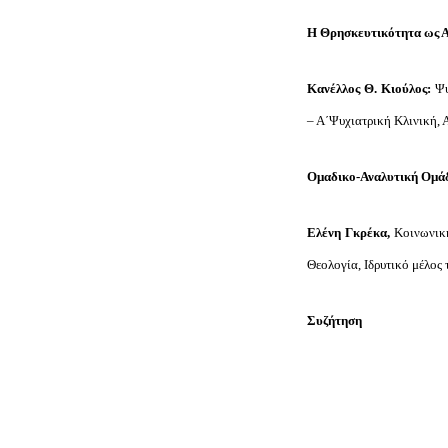
Η Θρησκευτικότητα ως Α
Κανέλλος Θ. Κιούλος:
Ψυ
– Α΄Ψυχιατρική Κλινική, 
Ομαδικο-Αναλυτική Ομάδ
Ελένη Γκρέκα,
Κοινωνική
Θεολογία, Ιδρυτικό μέλο
Συζήτηση