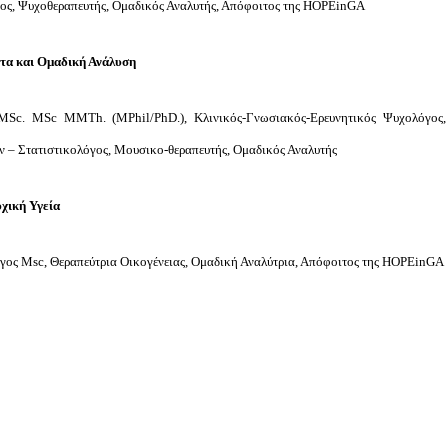
ος, Ψυχοθεραπευτής, Ομαδικός Αναλυτής, Απόφοιτος της ΗΟΡΕ
i
nGA
τα και Ομαδική Ανάλυση
MSc
.
MSc MMTh
. (
MPhil
/
PhD
.), Κλινικός-Γνωσιακός-Ερευνητικός Ψυχολόγος,
 – Στατιστικολόγος, Μουσικο-θεραπευτής, Ομαδικός Αναλυτής
χική Υγεία
γος Msc, Θεραπεύτρια Οικογένειας, Ομαδική Αναλύτρια, Απόφοιτος της Η
OPEinGA