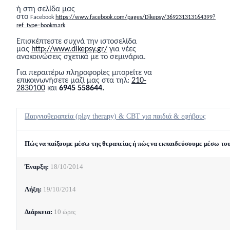
ή στη σελίδα μας
στο
Facebook
https://www.facebook.com/pages/Dikepsy/369231313164399?
ref_type=bookmark
Επισκέπτεστε συχνά την ιστοσελίδα
μας
http://www.dikepsy.gr/
για νέες
ανακοινώσεις σχετικά με το σεμινάρια.
Για περαιτέρω πληροφορίες μπορείτε να
επικοινωνήσετε μαζί μας στα τηλ:
210-
2830100
και
6945 558644.
Παιγνιοθεραπεία (play therapy) & CBT για παιδιά & εφήβους
Πώς να παίξουμε μέσω της θεραπείας ή πώς να εκπαιδεύσουμε μέσω του
Έναρξη:
18/10/2014
Λήξη:
19/10/2014
Διάρκεια:
10 ώρες