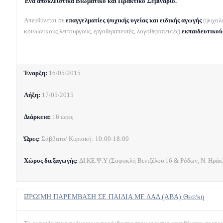
Ένα αποκλειστικά Βιωματικό και Πρακτικό Σεμινάριο.
Απευθύνεται σε
επαγγελματίες ψυχικής υγείας και ειδικής αγωγής
(ψυχολό
κοινωνικούς λειτουργούς, εργοθεραπευτές, λογοθεραπευτές)
εκπαιδευτικο
Έναρξη:
16/05/2015
Λήξη:
17/05/2015
Διάρκεια:
16 ώρες
Ώρες:
Σάββατο/ Κυριακή: 10:00-18:00
Χώρος διεξαγωγής:
ΔΙ.ΚΕ.Ψ.Υ (Σοφοκλή Βενιζέλου 16 & Ρόδων, Ν. Ηράκλ
ΠΡΩΙΜΗ ΠΑΡΕΜΒΑΣΗ ΣΕ ΠΑΙΔΙΑ ΜΕ ΔΑΔ (ABA) Θεσ/κη