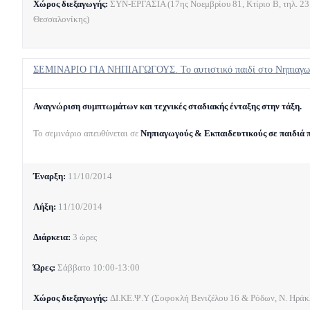
Χώρος διεξαγωγής:
ΣΥΝ-ΕΡΓΑΣΙΑ (17ης Νοεμβρίου 81, Κτίριο Β, τηλ. 2
Θεσσαλονίκης)
ΣΕΜΙΝΑΡΙΟ ΓΙΑ ΝΗΠΙΑΓΩΓΟΥΣ. Το αυτιστικό παιδί στο Νηπιαγωγ
Αναγνώριση συμπτωμάτων και τεχνικές σταδιακής ένταξης στην τάξη.
Το σεμινάριο απευθύνεται σε
Νηπιαγωγούς & Εκπαιδευτικούς σε παιδιά π
Έναρξη:
11/10/2014
Λήξη:
11/10/2014
Διάρκεια:
3 ώρες
Ώρες:
Σάββατο 10:00-13:00
Χώρος διεξαγωγής:
ΔΙ.ΚΕ.Ψ.Υ (Σοφοκλή Βενιζέλου 16 & Ρόδων, Ν. Ηράκλ