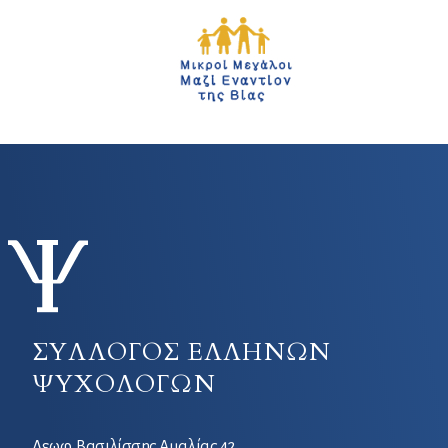
ΣΥΛΛΟΓΟΣ ΕΛΛΗΝΩΝ
ΨΥΧΟΛΟΓΩΝ
Λεωφ. Βασιλίσσης Αμαλίας 42