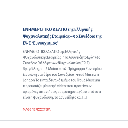
Προηγούμενο άρθρο:
ΕΝΗΜΕΡΩΤΙΚΟ ΔΕΛΤΙΟ της Ελληνικής
Ψυχαναλυτικής Εταιρείας – 9ο Συνέδριο της
ΕΨΕ “Ευνουχισμός”
ΕΝΗΜΕΡΩΤΙΚΟ ΔΕΛΤΙΟ της Ελληνικής
Ψυχαναλυτικής Εταιρείας “Το Ασυνείδητο Εγώ” 76ο
Συνέδριο Γαλλόφωνων Ψυχαναλυτών (CPLF)
Βρυξέλλες, 5 – 8 Μαΐου 2016 Πρόγραμμα Συνεδρίου
Εισαγωγή στο θέμα του Συνεδρίου Freud Museum
London Το εκπαιδευτικό τμήμα του Freud Museum
παρουσιάζει μία σειρά video που προτείνουν
ορισμένες απαντήσεις σε ερωτήματα γύρω από το τι
είναι η ψυχανάλυση, το ασυνείδητο και […]
ΜΑΘΕ ΠΕΡΙΣΣΟΤΕΡΑ