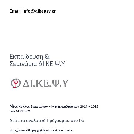
Email:
info@dikepsy.gr
Εκπαίδευση &
Σεμινάρια
ΔΙ.ΚΕ.Ψ.Υ
N
έος Κύκλος Σεμιναρίων – Μετεκπαιδεύσεων 2014 – 2015
του ΔΙ.ΚΕ.Ψ.Υ
Δείτε το αναλυτικό Πρόγραμμα στο
link
http://www.dikepsy.gr/iekpaideusi_seminaria