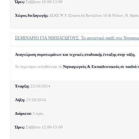
Ώρες:
Σάββατο 10:00-13:00
Χώρος διεξαγωγής:
ΔΙ.ΚΕ.Ψ.Υ (Σοφοκλή Βενιζέλου 16 & Ρόδων, Ν. Ηράκλ
ΣΕΜΙΝΑΡΙΟ ΓΙΑ ΝΗΠΙΑΓΩΓΟΥΣ. Το αυτιστικό παιδί στο Νηπιαγωγ
Αναγνώριση συμπτωμάτων και τεχνικές σταδιακής ένταξης στην τάξη.
Το σεμινάριο απευθύνεται σε
Νηπιαγωγούς & Εκπαιδευτικούς σε παιδιά π
Έναρξη:
25/10/2014
Λήξη:
25/10/2014
Διάρκεια:
3 ώρες
Ώρες:
Σάββατο 12:00-15:00