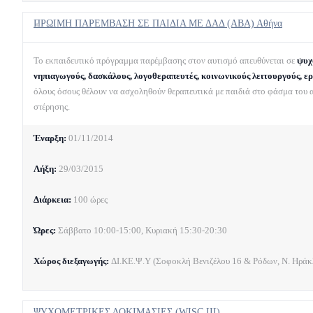
ΠΡΩΙΜΗ ΠΑΡΕΜΒΑΣΗ ΣΕ ΠΑΙΔΙΑ ΜΕ ΔΑΔ (ABA) Αθήνα
Το εκπαιδευτικό πρόγραμμα παρέμβασης στον αυτισμό απευθύνεται σε
ψυχ
νηπιαγωγούς, δασκάλους, λογοθεραπευτές, κοινωνικούς λειτουργούς, ερ
όλους όσους θέλουν να ασχοληθούν θεραπευτικά με παιδιά στο φάσμα του α
στέρησης.
Έναρξη:
01/11/2014
Λήξη:
29/03/2015
Διάρκεια:
100 ώρες
Ώρες:
Σάββατο 10:00-15:00, Κυριακή 15:30-20:30
Χώρος διεξαγωγής:
ΔΙ.ΚΕ.Ψ.Υ (Σοφοκλή Βενιζέλου 16 & Ρόδων, Ν. Ηράκλ
ΨΥΧΟΜΕΤΡΙΚΕΣ ΔΟΚΙΜΑΣΙΕΣ (WISC III)