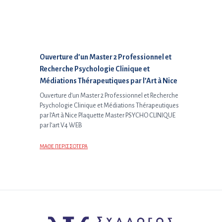
Επόμενο άρθρο:
Ouverture d’un Master 2 Professionnel et
Recherche Psychologie Clinique et
Médiations Thérapeutiques par l’Art à Nice
Ouverture d’un Master 2 Professionnel et Recherche
Psychologie Clinique et Médiations Thérapeutiques
par l’Art à Nice Plaquette Master PSYCHO CLINIQUE
par l’art V4 WEB
ΜΑΘΕ ΠΕΡΙΣΣΟΤΕΡΑ