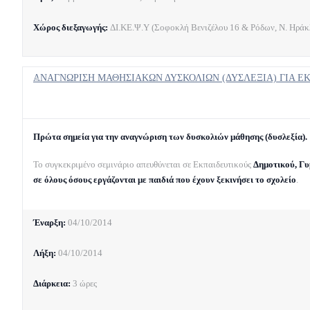
Χώρος διεξαγωγής:
ΔΙ.ΚΕ.Ψ.Υ (Σοφοκλή Βενιζέλου 16 & Ρόδων, Ν. Ηράκλ
ΑΝΑΓΝΩΡΙΣΗ ΜΑΘΗΣΙΑΚΩΝ ΔΥΣΚΟΛΙΩΝ (ΔΥΣΛΕΞΙΑ) ΓΙΑ Ε
Πρώτα σημεία για την αναγνώριση των δυσκολιών μάθησης (δυσλεξία).
Το συγκεκριμένο σεμινάριο απευθύνεται σε Εκπαιδευτικούς
Δημοτικού, Γυ
σε όλους όσους εργάζονται με παιδιά που έχουν ξεκινήσει το σχολείο
.
Έναρξη:
04/10/2014
Λήξη:
04/10/2014
Διάρκεια:
3 ώρες