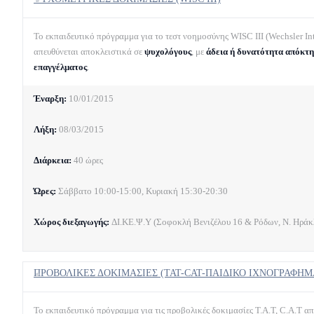
Το εκπαιδευτικό πρόγραμμα για το τεστ νοημοσύνης WISC III (Wechsler Int
απευθύνεται αποκλειστικά σε
ψυχολόγους
, με
άδεια ή δυνατότητα απόκτη
επαγγέλματος
.
Έναρξη:
10/01/2015
Λήξη:
08/03/2015
Διάρκεια:
40 ώρες
Ώρες:
Σάββατο 10:00-15:00, Κυριακή 15:30-20:30
Χώρος διεξαγωγής:
ΔΙ.ΚΕ.Ψ.Υ (Σοφοκλή Βενιζέλου 16 & Ρόδων, Ν. Ηράκλ
ΠΡΟΒΟΛΙΚΕΣ ΔΟΚΙΜΑΣΙΕΣ (TAT-CAT-ΠΑΙΔΙΚΟ ΙΧΝΟΓΡΑΦΗΜ
Το εκπαιδευτικό πρόγραμμα για τις προβολικές δοκιμασίες T.A.T, C.A.T α