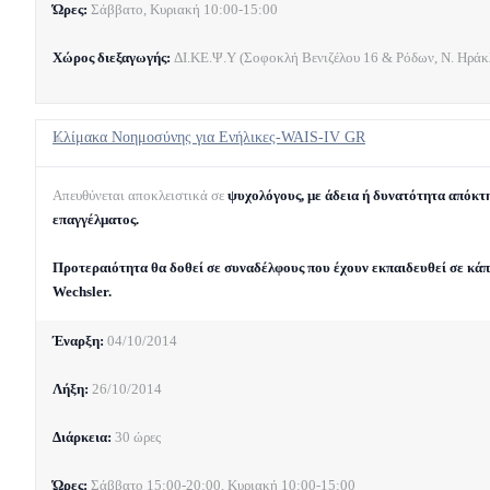
Ώρες:
Σάββατο, Κυριακή 10:00-15:00
Χώρος διεξαγωγής:
ΔΙ.ΚΕ.Ψ.Υ (Σοφοκλή Βενιζέλου 16 & Ρόδων, Ν. Ηράκλ
Κλίμακα Νοημοσύνης για Ενήλικες-WAIS-IV GR
Απευθύνεται αποκλειστικά σε
ψυχολόγους, με άδεια ή δυνατότητα απόκτ
επαγγέλματος.
Προτεραιότητα θα δοθεί σε συναδέλφους που έχουν εκπαιδευθεί σε κάπο
Wechsler.
Έναρξη:
04/10/2014
Λήξη:
26/10/2014
Διάρκεια:
30 ώρες
Ώρες:
Σάββατο 15:00-20:00, Κυριακή 10:00-15:00