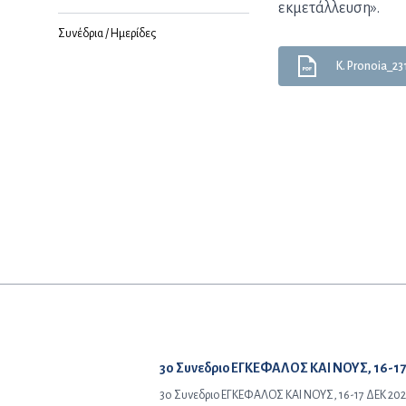
εκμετάλλευση».
Συνέδρια / Ημερίδες
K. Pronoia_23
Προηγούμενο άρθρο:
3o Συνεδριο ΕΓΚΕΦΑΛΟΣ ΚΑΙ ΝΟΥΣ, 16-17
3o Συνεδριο ΕΓΚΕΦΑΛΟΣ ΚΑΙ ΝΟΥΣ, 16-17 ΔΕΚ 2