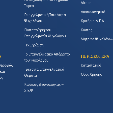
Αίτηση
Τομέα
Δικαιολογητικά
Επαγγελματική Ταυτότητα
Ψυχολόγου
Κριτήρια Δ.Ε.Α.
Πιστοποίηση του
Κόστος
Επαγγελματία Ψυχολόγου
Μητρώο Ψυχολόγω
Τεκμηρίωση
Το Επαγγελματικό Απόρρητο
Α
ΠΕΡΙΣΣΟΤΕΡΑ
του Ψυχολόγου
στροφών,
Καταστατικό
Τρέχοντα Επαγγελματικά
και
Όροι Χρήσης
Θέματα
ος
Κώδικας Δεοντολογίας –
Σ.Ε.Ψ.