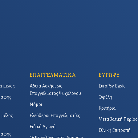
ΕΠΑΓΓΕΛΜΑΤΙΚΑ
ΕΥΡΩΨΥ
ει μέλος
Άδεια Ασκήσεως
EuroPsy Basic
Επαγγέλματος Ψυχολόγου
γραφής
Οφέλη
Νόμοι
Κριτήρια
ό μέλος
Ελεύθεροι Επαγγελματίες
Μεταβατική Περίοδ
Ειδική Αγωγή
Εθνική Επιτροπή
γραφής
Οι Ψυχολόγοι στον Δημόσιο