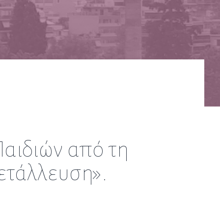
αιδιών από τη
ετάλλευση».