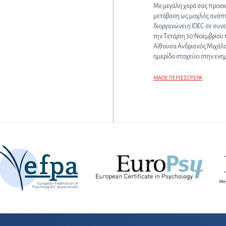
Με μεγάλη χαρά σας προσκ
μετάβαση ως μοχλός ανάπτ
διοργανώνει η IDEC σε συνε
την Τετάρτη 30 Νοεμβρίου 1
Αίθουσα Ανδριανός Μιχάλαρ
ημερίδα στοχεύει στην ενη
ΜΑΘΕ ΠΕΡΙΣΣΟΤΕΡΑ