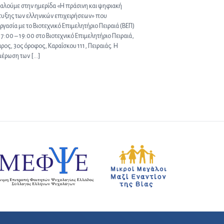
αλούμε στην ημερίδα «Η πράσινη και ψηφιακή
υξης των ελληνικών επιχειρήσεων» που
ργασία με το Βιοτεχνικό Επιμελητήριο Πειραιά (ΒΕΠ)
7:00 – 19:00 στο Βιοτεχνικό Επιμελητήριο Πειραιά,
ος, 3ος όροφος, Καραΐσκου 111, Πειραιάς. Η
μέρωση των […]