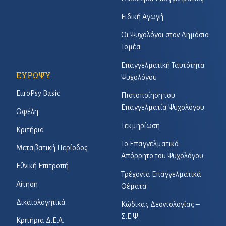
Ειδική Αγωγή
Οι Ψυχολόγοι στον Δημόσιο
Τομέα
Επαγγελματική Ταυτότητα
ΕΥΡΩΨΥ
Ψυχολόγου
EuroPsy Basic
Πιστοποίηση του
Επαγγελματία Ψυχολόγου
Οφέλη
Τεκμηρίωση
Κριτήρια
Το Επαγγελματικό
Μεταβατική Περίοδος
Απόρρητο του Ψυχολόγου
Εθνική Επιτροπή
Τρέχοντα Επαγγελματικά
Αίτηση
Θέματα
Δικαιολογητικά
Κώδικας Δεοντολογίας –
Σ.Ε.Ψ.
Κριτήρια Δ.Ε.Α.