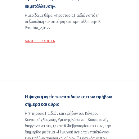
εκμετάλλευση».
Ημερίδα με θέμα: «Προστασία Παιδιών από τη
σεξουαλική κακοποίηση και εκμετάλλευση». K.
Pronoia_231122
ΜΑΘΕ ΠΕΡΙΣΣΟΤΕΡΑ
Επόμενο άρθρο:
Η ψυχική υγεία των παιδιών και των εφήβων
σήμερα και αύριο
Η Υπηρεσία Παιδιών και Εφήβων του Κέντρου
Κοινοτικής Ψυχικής Υγιεινής Βύρωνα – Καισαριανής
διοργανώνει στις 17 και 18 Φεβρουαρίου του 2023 την
διημερίδα με θέμα «Η ψυχική υγεία των παιδιών και
των εφήβων σήμερα και αύριο». Σε ένα κόσμο που