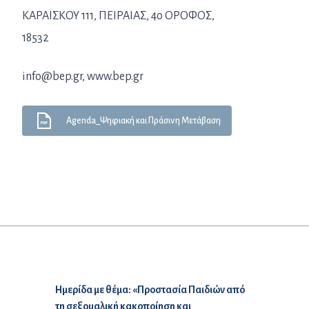
ΚΑΡΑΙΣΚΟΥ 111, ΠΕΙΡΑΙΑΣ, 4ο ΟΡΟΦΟΣ,
18532
info@bep.gr, www.bep.gr
Agenda_Ψηφιακή και Πράσινη Μετάβαση
Προηγούμενο άρθρο:
Ημερίδα με θέμα: «Προστασία Παιδιών από
τη σεξουαλική κακοποίηση και