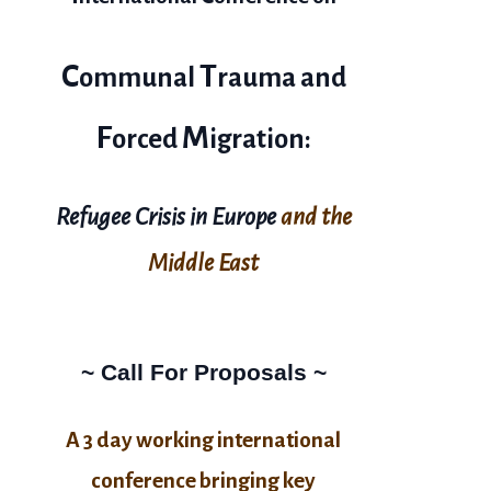
C
T
ommunal
rauma and
F
M
orced
igration:
Refugee Crisis in Europe
and the
Middle East
~ Call For Proposals ~
A 3 day working international
conference bringing key