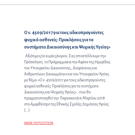
Προηγούμενο άρθρο:
Ο ν. 4509/2017 για τους αδικοπραγούντες
ψυχικά ασθενείς: Προκλήσεις για τα
συστήματα Δικαιοσύνης και Ψυχικής Υγείας»
Αξιότιμες/oi κυρίες/κύριοι, Σας αποστέλλουμε την
Πρόσκληση, το Πρόγραμμακαι την Αφίσα της Ημερίδας
του Υπουργείου Δικαιοσύνης, Διαφάνειας και
Ανθρωπίνων Δικαιωμάτων και του Υπουργείου Υγείας
με θέμα:«Ο ν. 4509/2017 για τους αδικοπραγούντες
ψυχικά ασθενείς: Προκλήσεις για τα συστήματα
Δικαιοσύνης και Ψυχικής Υγείας», που θα
πραγματοποιηθεί την Παρασκευή16 Μαρτίου 2018
στο Αμφιθέατρο της Εθνικής Σχολής Δημόσιας Υγείας
[…]
ΜΑΘΕ ΠΕΡΙΣΣΟΤΕΡΑ