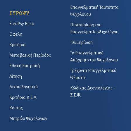
Επαγγελματική Ταυτότητα
ΕΥΡΩΨΥ
Ψυχολόγου
EuroPsy Basic
Πιστοποίηση του
Επαγγελματία Ψυχολόγου
Οφέλη
Τεκμηρίωση
Κριτήρια
Το Επαγγελματικό
Μεταβατική Περίοδος
Απόρρητο του Ψυχολόγου
Εθνική Επιτροπή
Τρέχοντα Επαγγελματικά
Αίτηση
Θέματα
Δικαιολογητικά
Κώδικας Δεοντολογίας –
Σ.Ε.Ψ.
Κριτήρια Δ.Ε.Α.
Κόστος
Μητρώο Ψυχολόγων