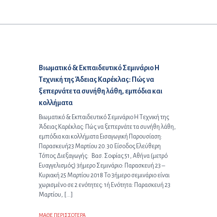
Επόμενο άρθρο:
Βιωματικό & Εκπαιδευτικό Σεμινάριο Η
Τεχνική της Άδειας Καρέκλας: Πώς να
ξεπερνάτε τα συνήθη λάθη, εμπόδια και
κολλήματα
Βιωματικό & Εκπαιδευτικό Σεμινάριο Η Τεχνική της
Άδειας Καρέκλας: Πώς να ξεπερνάτε τα συνήθη λάθη,
εμπόδια και κολλήματα Εισαγωγική Παρουσίαση:
Παρασκευή23 Μαρτίου 20.30 Είσοδος Ελεύθερη
Τόπος Διεξαγωγής: Βασ. Σοφίας 51, Αθήνα (μετρό
Ευαγγελισμός) 3ήμερο Σεμινάριο: Παρασκευή 23 –
Κυριακή 25 Μαρτίου 2018 Το 3ήμερο σεμινάριο είναι
χωρισμένο σε 2 ενότητες: 1ή Ενότητα: Παρασκευή 23
Μαρτίου, […]
ΜΑΘΕ ΠΕΡΙΣΣΟΤΕΡΑ