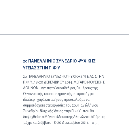
Προηγούμενο άρθρο:
2o ΠΑΝΕΛΛΗΝΙΟ ΣΥΝΕΔΡΙΟ ΨΥΧΙΚΗΣ
ΥΓΕΙΑΣ ΣΤΗΝ Π.Φ.Υ
2o ΠΑΝΕΛΛΗΝΙΟ ΣΥΝΕΔΡΙΟ ΨΥΧΙΚΗΣ ΥΓΕΙΑΣ ΣΤΗΝ
Π.Φ.Υ.,18-20 ΔΕΚEΜΒΡΙΟΥ 2014,ΜΕΓΑΡΟ ΜΟΥΣΙΚΗΣ
ΑΘΗΝΩΝ Αγαπητοί συνάδελφοι, Εκ μέρους της
Οργανωτικής και επιστημονικής επιτροπής με
ιδιαίτερη χαρά και τιμή σας προσκαλούμε να
συμμετάσχετε στις εργασίες του 2ου Πανελλήνιου
Συνεδρίου Ψυχικής Υγείας στην Π.Φ.Υ. που θα
διεξαχθεί στο Μέγαρο Μουσικής Αθηνών από Πέμπτη
μέχρι και Σάββατο 18-20 Δεκεμβρίου 2014. Το […]