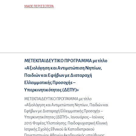
ΜΑΘΕ ΠΕΡΙΣΣΟΤΕΡΑ
Επόμενο άρθρο:
ΜΕΤΕΚΠΑΙΔΕΥΤΙΚΟ ΠΡΟΓΡΑΜΜΑ με τίτλο
«Αξιολόγηση και Αντιμετώπιση Νηπίων,
Παιδιών και Εφήβων με Διαταραχή
Ελλειμματικής Προσοχήs –
Υπερκινητικότητας (ΔΕΠΥ)»
ΜΕΤΕΚΠΑΙΔΕΥΤΙΚΟ ΠΡΟΓΡΑΜΜΑ με τίτλο
«Αξιολόγηση και Αντιμετώπιση Νηπίων, Παιδιών και
Εφήβων με Διαταραχή Ελλειμματικής Προσοχήs –
Υπερκινητικότητας (ΔΕΠΥ)», Ιανουάριος – Ιούνιος
2015 Φορέας Υλοποίησης: Παιδοψυχιατρική Κλινική
Ιατρικής Σχολής Εθνικού & Καποδιστριακού
Πανεπιστημίου Αθηνών Ακαδημαϊκός υπεύθυνος: