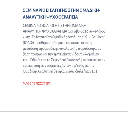
Προηγούμενο άρθρο:
ΣΕΜΙΝΑΡΙΟ ΕΙΣΑΓΩΓΗΣ ΣΤΗΝ ΟΜΑΔΙΚΗ-
ΑΝΑΛΥΤΙΚΗ ΨΥΧΟΘΕΡΑΠΕΙΑ
ΣΕΜΙΝΑΡΙΟ ΕΙΣΑΓΩΓΗΣ ΣΤΗΝ ΟΜΑΔΙΚΗ-
ΑΝΑΛΥΤΙΚΗ ΨΥΧΟΘΕΡΑΠΕΙΑ Οκτώβριος 2016 – Μάιος
2017 Το Ινστιτούτο Ομαδικής Ανάλυσης “S.H. Foulkes”
(ΙΟΑΦ) ιδρύθηκε πρόσφατα και σκοπεύει στη
μετάδοση της ομαδικής-αναλυτικής παράδοσης, με
βάση το έργο και την εμπειρία των ιδρυτικών μελών
του. Ειδικότερα το Σεμινάριο Εισαγωγής σκοπεύει στην
εξοικείωση των συμμετεχόντων αφ’ ενός με την
Ομαδική-Αναλυτική θεωρία, μέσω διαλέξεων […]
ΜΑΘΕ ΠΕΡΙΣΣΟΤΕΡΑ