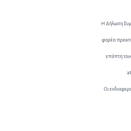
Η Δήλωση Συμ
φορέα πρακτικ
επόπτη τους
a
Οι ενδιαφερ