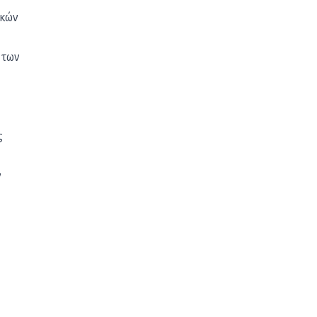
ικών
 των
ς
ν