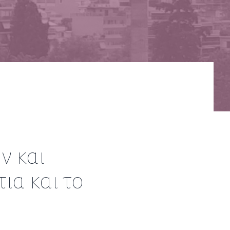
ν και
ια και το