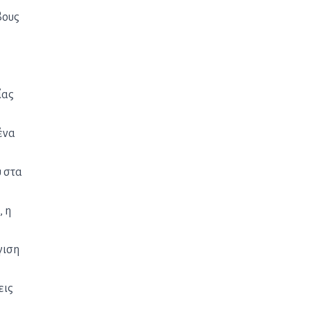
βους
ίας
ένα
υ στα
, η
γιση
εις