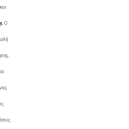
και
15
. Ο
κολή
σης.
τα
μνας
ς.
όσεις