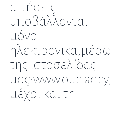
αιτήσεις
υποβάλλονται
μόνο
ηλεκτρονικά,μέσω
της ιστοσελίδας
μας:www.ouc.ac.cy,
μέχρι και τη