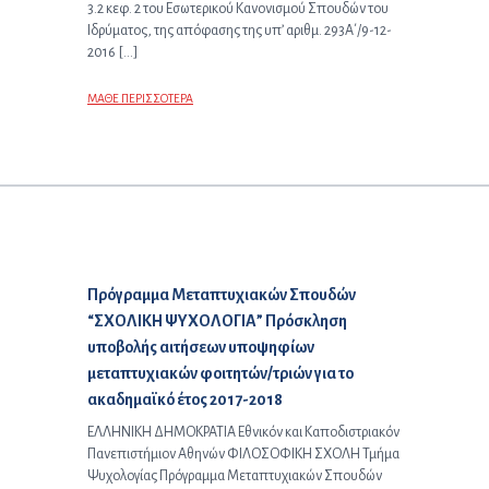
3.2 κεφ. 2 του Εσωτερικού Κανονισμού Σπουδών του
Ιδρύματος, της απόφασης της υπ’ αριθμ. 293Α΄/9-12-
2016 […]
ΜΑΘΕ ΠΕΡΙΣΣΟΤΕΡΑ
Επόμενο άρθρο:
Πρόγραμμα Μεταπτυχιακών Σπουδών
“ΣΧΟΛΙΚΗ ΨΥΧΟΛΟΓΙΑ” Πρόσκληση
υποβολής αιτήσεων υποψηφίων
μεταπτυχιακών φοιτητών/τριών για το
ακαδημαϊκό έτος 2017-2018
ΕΛΛΗΝΙΚΗ ΔΗΜΟΚΡΑΤΙΑ Εθνικόν και Καποδιστριακόν
Πανεπιστήμιον Αθηνών ΦΙΛΟΣΟΦΙΚΗ ΣΧΟΛΗ Τμήμα
Ψυχολογίας Πρόγραμμα Μεταπτυχιακών Σπουδών