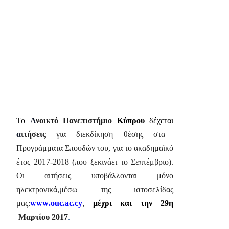
Το
Α
νοικτό Πανεπιστήμιο
Κύπρου
δέχεται
α
ιτήσεις
για διεκδίκηση θέσης στα
Προγράμματα Σπουδών του, για το ακαδημαϊκό
έτος 2017-2018 (που ξεκινάει το Σεπτέμβριο).
Οι αιτήσεις υποβάλλονται
μόνο
ηλεκτρονικά
,μέσω της ιστοσελίδας
μας:
www
.
ouc
.
ac
.
cy
,
μέχρι και την 29η
Μαρτίου 2017
.