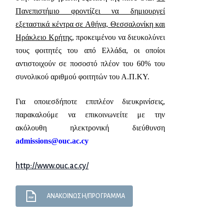
Πανεπιστήμιο φροντίζει να δημιουργεί
εξεταστικά κέντρα σε Αθήνα, Θεσσαλονίκη και
Ηράκλειο Κρήτης
, προκειμένου να διευκολύνει
τους φοιτητές του από Ελλάδα, οι οποίοι
αντιστοιχούν σε ποσοστό πλέον του 60% του
συνολικού αριθμού φοιτητών του Α.Π.ΚΥ.
Για οποιεσδήποτε επιπλέον διευκρινίσεις,
παρακαλούμε να επικοινωνείτε με την
ακόλουθη ηλεκτρονική διεύθυνση
admissions
@
ouc
.
ac
.
cy
http://www.ouc.ac.cy/
ΑΝΑΚΟΙΝΩΣΗ/ΠΡΟΓΡΑΜΜΑ