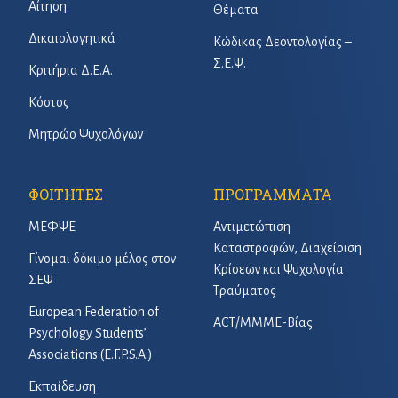
Αίτηση
Θέματα
Δικαιολογητικά
Κώδικας Δεοντολογίας –
Σ.Ε.Ψ.
Κριτήρια Δ.Ε.Α.
Κόστος
Μητρώο Ψυχολόγων
ΦΟΙΤΗΤΕΣ
ΠΡΟΓΡΑΜΜΑΤΑ
ΜΕΦΨΕ
Αντιμετώπιση
Καταστροφών, Διαχείριση
Γίνομαι δόκιμο μέλος στον
Κρίσεων και Ψυχολογία
ΣΕΨ
Τραύματος
European Federation of
ACT/ΜΜΜΕ-Βίας
Psychology Students’
Associations (E.F.P.S.A.)
Εκπαίδευση