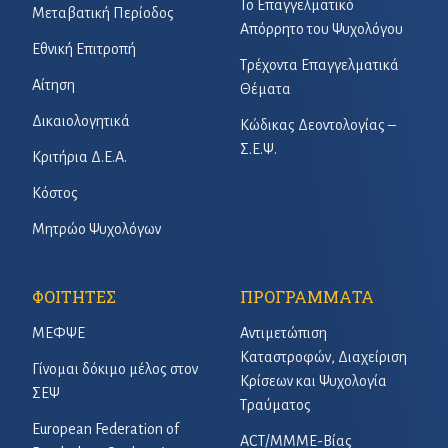
Το Επαγγελματικό
Μεταβατική Περίοδος
Απόρρητο του Ψυχολόγου
Εθνική Επιτροπή
Τρέχοντα Επαγγελματικά
Αίτηση
Θέματα
Δικαιολογητικά
Κώδικας Δεοντολογίας –
Σ.Ε.Ψ.
Κριτήρια Δ.Ε.Α.
Κόστος
Μητρώο Ψυχολόγων
ΦΟΙΤΗΤΕΣ
ΠΡΟΓΡΑΜΜΑΤΑ
ΜΕΦΨΕ
Αντιμετώπιση
Καταστροφών, Διαχείριση
Γίνομαι δόκιμο μέλος στον
Κρίσεων και Ψυχολογία
ΣΕΨ
Τραύματος
European Federation of
ACT/ΜΜΜΕ-Βίας