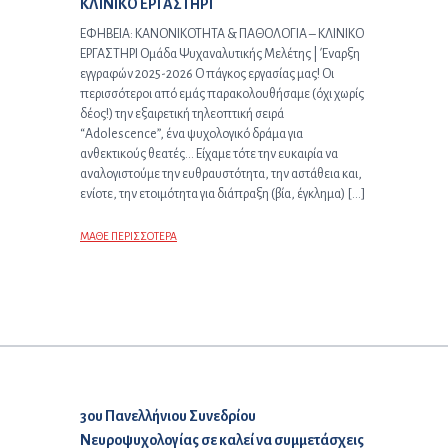
ΚΛΙΝΙΚΟ ΕΡΓΑΣΤΗΡΙ
ΕΦΗΒΕΙΑ: ΚΑΝΟΝΙΚΟΤΗΤΑ & ΠΑΘΟΛΟΓΙΑ – ΚΛΙΝΙΚΟ
ΕΡΓΑΣΤΗΡΙ Oμάδα Ψυχαναλυτικής Μελέτης | Έναρξη
εγγραφών 2025-2026 Ο πάγκος εργασίας μας! Οι
περισσότεροι από εμάς παρακολουθήσαμε (όχι χωρίς
δέος!) την εξαιρετική τηλεοπτική σειρά
“Adolescence”, ένα ψυχολογικό δράμα για
ανθεκτικούς θεατές… Είχαμε τότε την ευκαιρία να
αναλογιστούμε την ευθραυστότητα, την αστάθεια και,
ενίοτε, την ετοιμότητα για διάπραξη (βία, έγκλημα) […]
ΜΑΘΕ ΠΕΡΙΣΣΟΤΕΡΑ
Επόμενο άρθρο:
3ου Πανελλήνιου Συνεδρίου
Νευροψυχολογίας σε καλεί να συμμετάσχεις