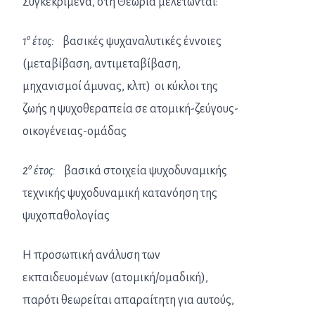
Συγκεκριμένα, στη Θεωρία μελετώνται:
ο
1
έτος:
βασικές ψυχαναλυτικές έννοιες
(μεταβίβαση, αντιμεταβίβαση,
μηχανισμοί άμυνας, κλπ) οι κύκλοι της
ζωής η ψυχοθεραπεία σε ατομική-ζεύγους-
οικογένειας-ομάδας
ο
2
έτος:
βασικά στοιχεία ψυχοδυναμικής
τεχνικής ψυχοδυναμική κατανόηση της
ψυχοπαθολογίας
Η προσωπική ανάλυση των
εκπαιδευομένων (ατομική/ομαδική),
παρότι θεωρείται απαραίτητη για αυτούς,