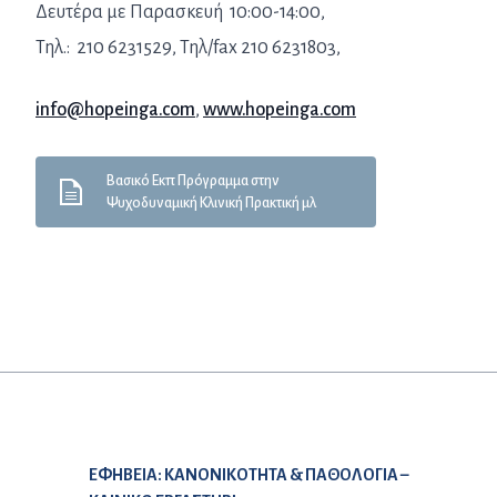
Δευτέρα με Παρασκευή 10:00-14:00,
Τηλ.: 210 6231529, Τηλ/fax 210 6231803,
info@hopeinga.com
,
www.hopeinga.com
Βασικό Εκπ Πρόγραμμα στην
Ψυχοδυναμική Κλινική Πρακτική μλ
Προηγούμενο άρθρο:
ΕΦΗΒΕΙΑ: ΚΑΝΟΝΙΚΟΤΗΤΑ & ΠΑΘΟΛΟΓΙΑ –