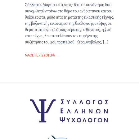
Σάββατο 4 Μαρτίου 2017στις 18:00 H συνάντηση δυο
συνομιλητών πάνω στο θέμα του ανθρώπινου και του
θείου έρωτα, μέσα από τη ματιά της εικαστικής τέχνης,
της βυζαντινής εικόνας και της θεολογικής σκέψης σε
θέματα υπαρξιακά όπως ο έρωτας, ο θάνατος, η ζωή
και η τέχνη, θα αποτελέσουν τον πυρήνα της
συζήτησης του 3ου τραπεζιού. Κεραυνοβόλος, […]
ΜΑΘΕ ΠΕΡΙΣΣΟΤΕΡΑ