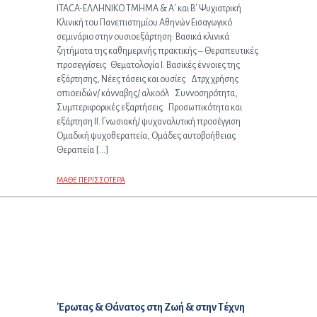
ITACA-ΕΛΛΗΝΙΚΟ ΤΜΗΜΑ & Α΄ και Β΄ Ψυχιατρική
Κλινική του Πανεπιστημίου Αθηνών Εισαγωγικό
σεμινάριο στην ουσιοεξάρτηση: Βασικά κλινικά
ζητήματα της καθημερινής πρακτικής – Θεραπευτικές
προσεγγίσεις Θεματολογία Ι. Βασικές έννοιες της
εξάρτησης, Νέες τάσεις και ουσίες Δτρχ χρήσης
οπιοειδών/ κάνναβης/ αλκοόλ Συννοσηρότητα,
Συμπεριφορικές εξαρτήσεις Προσωπικότητα και
εξάρτηση ΙΙ. Γνωσιακή/ ψυχαναλυτική προσέγγιση
Ομαδική ψυχοθεραπεία, Ομάδες αυτοβοήθειας
Θεραπεία […]
ΜΑΘΕ ΠΕΡΙΣΣΟΤΕΡΑ
Επόμενο άρθρο:
Έρωτας & Θάνατος στη Ζωή & στην Τέχνη