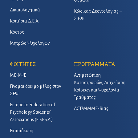
Δικαιολογητικά
Κώδικας Δεοντολογίας –
Σ.Ε.Ψ.
Κριτήρια Δ.Ε.Α.
Κόστος
Μητρώο Ψυχολόγων
ΦΟΙΤΗΤΕΣ
ΠΡΟΓΡΑΜΜΑΤΑ
ΜΕΦΨΕ
Αντιμετώπιση
Καταστροφών, Διαχείριση
Γίνομαι δόκιμο μέλος στον
Κρίσεων και Ψυχολογία
ΣΕΨ
Τραύματος
European Federation of
ACT/ΜΜΜΕ-Βίας
Psychology Students’
Associations (E.F.P.S.A.)
Εκπαίδευση