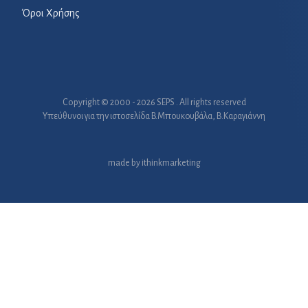
Όροι Χρήσης
Copyright © 2000 - 2026 SEPS . All rights reserved
Υπεύθυνοι για την ιστοσελίδα B.Μπουκουβάλα, Β.Καραγιάννη
made by
ithinkmarketing