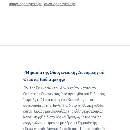
info@logopsychis.gr
|
www.logopsychis.gr
Προηγούμενο άρθρο:
«Ἡ Σημασία τῆς Οἰκογενειακῆς Δυναμικῆς σέ
Θέματα Παιδιατρικῆς»
Ὁ Τομέας Σεμιναρίων τοῦ Α.Ψ.Κ καί τό Ἰνστιτοῦτο
Θεραπείας Οἰκογένειας ὑπό τήν αἰγίδα τοῦ Τμήματος
Ἰατρικῆς τοῦ Πανεπιστημίου Θεσσαλίας καί σέ
συνεργασία μέ τήν Παν/κή Παιδιατρική Κλινική καθώς
καί τό Παράρτημα Θεσσαλίας τῆς Ἑλληνικῆς Ἑταιρίας
Κοινωνικῆς Παιδιατρικῆς καί Προαγωγῆς τῆς Ὑγείας,
διοργανώνουν Ἡμερίδα μέ θέμα: Ἡ Σημασία τῆς
Οἰκογενειακῆς Δυναμικῆς σέ θέματα Παιδιατρικῆς» Ἡ