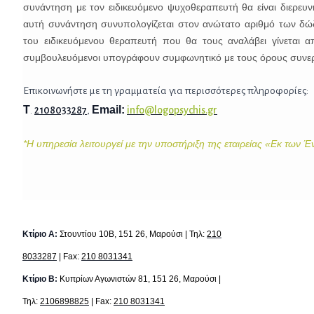
συνάντηση με τον ειδικευόμενο ψυχοθεραπευτή θα είναι διερευνη
αυτή συνάντηση συνυπολογίζεται στον ανώτατο αριθμό των δώδ
του ειδικευόμενου θεραπευτή που θα τους αναλάβει γίνεται απ
συμβουλευόμενοι υπογράφουν συμφωνητικό με τους όρους συνερ
Επικοινωνήστε με τη γραμματεία για περισσότερες πληροφορίες:
Τ
Email:
.
2108033287
,
info@logopsychis.gr
*H υπηρεσία λειτουργεί με την υποστήριξη της εταιρείας «Εκ των 
Κτίριο Α:
Στουντίου 10Β, 151 26, Μαρούσι | Τηλ:
210
8033287
| Fax:
210 8031341
Κτίριο B:
Κυπρίων Αγωνιστών 81, 151 26, Μαρούσι |
Τηλ:
2106898825
| Fax:
210 8031341