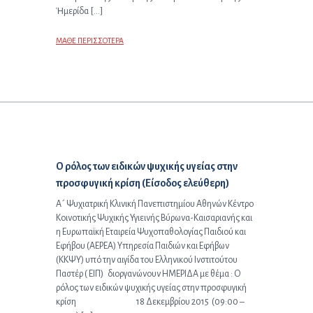
Ἡμερίδα […]
ΜΑΘΕ ΠΕΡΙΣΣΟΤΕΡΑ
Επόμενο άρθρο:
Ο ρόλος των ειδικών ψυχικής υγείας στην
προσφυγική κρίση (Είσοδος ελεύθερη)
A´ Ψυχιατρική Κλινική Πανεπιστημίου Αθηνών Κέντρο
Κοινοτικής Ψυχικής Υγιεινής Βύρωνα-Καισαριανής και
η Ευρωπαϊκή Εταιρεία Ψυχοπαθολογίας Παιδιού και
Εφήβου (ΑΕΡΕΑ) Υπηρεσία Παιδιών και Εφήβων
(ΚΚΨΥ) υπό την αιγίδα του Ελληνικού Ινστιτούτου
Παστέρ ( ΕΙΠ) διοργανώνουν ΗΜΕΡΙΔΑ με θέμα : Ο
ρόλος των ειδικών ψυχικής υγείας στην προσφυγική
κρίση 18 Δεκεμβρίου 2015 (09:00 –