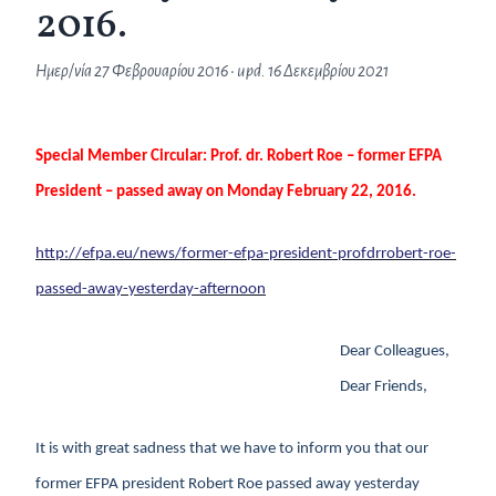
2016.
Ημερ/νία
27 Φεβρουαρίου 2016
• upd.
16 Δεκεμβρίου 2021
Special Member Circular: Prof. dr. Robert Roe – former EFPA
President – passed away on Monday February 22, 2016.
http://efpa.eu/news/former-efpa-president-profdrrobert-roe-
passed-away-yesterday-afternoon
Dear Colleagues,
Dear Friends,
It is with great sadness that we have to inform you that our
former EFPA president Robert Roe passed away yesterday