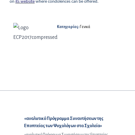
on
its website
where condolences can be offered.
Κατηγορίες:
Γενικά
Προηγούμενο άρθρο:
«αναλυτικό Πρόγραμμα Συναντήσεων της
Εποπτείας των Ψυχολόγων στα Σχολεία»
«αναλυτικό Πρόγραμμα Συναντήσεων της Εποπτείας