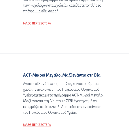
των Ψυχολόγων στα Σχολεία» κατεβάστε το πλήρες
πρόγραμμα εδω σε pdf
ΜΑΘΕ ΠΕΡΙΣΣΟΤΕΡΑ
Επόμενο άρθρο:
ACT-Μικροί Μεγάλοι Μαζί ενάντια στη Βία
Αγαπητοί Συνάδελφοι, Σας κοινοποιούμε με
χαρά την ανακοίνωση του Παγκόσμιου Οργανισμού
Υγείας σχετικά με το πρόγραμμα ACT-Μικροί Μεγάλοι
Μαζί ενάντια στη Βία, που ο ΣΕΨ έχει την τιμή να
εφαρμόζει από το 2008. Δείτε εδώ την ανακοίνωση
του Παγκόσμιου Οργανισμού Υγείας
ΜΑΘΕ ΠΕΡΙΣΣΟΤΕΡΑ