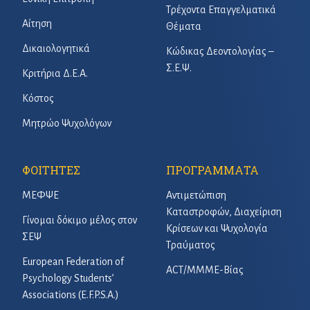
Τρέχοντα Επαγγελματικά
Αίτηση
Θέματα
Δικαιολογητικά
Κώδικας Δεοντολογίας –
Σ.Ε.Ψ.
Κριτήρια Δ.Ε.Α.
Κόστος
Μητρώο Ψυχολόγων
ΦΟΙΤΗΤΕΣ
ΠΡΟΓΡΑΜΜΑΤΑ
ΜΕΦΨΕ
Αντιμετώπιση
Καταστροφών, Διαχείριση
Γίνομαι δόκιμο μέλος στον
Κρίσεων και Ψυχολογία
ΣΕΨ
Τραύματος
European Federation of
ACT/ΜΜΜΕ-Βίας
Psychology Students’
Associations (E.F.P.S.A.)