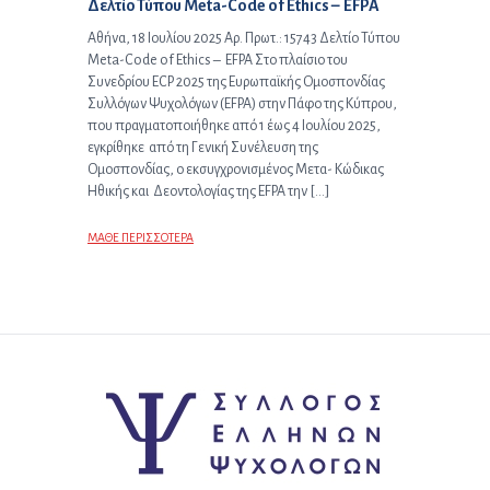
Επόμενο άρθρο:
Δελτίο Τύπου Meta-Code of Ethics – EFPA
Αθήνα, 18 Ιουλίου 2025 Αρ. Πρωτ.: 15743 Δελτίο Τύπου
Meta-Code of Ethics – EFPA Στο πλαίσιο του
Συνεδρίου ECP 2025 της Ευρωπαϊκής Ομοσπονδίας
Συλλόγων Ψυχολόγων (EFPA) στην Πάφο της Κύπρου,
που πραγματοποιήθηκε από 1 έως 4 Ιουλίου 2025,
εγκρίθηκε από τη Γενική Συνέλευση της
Ομοσπονδίας, ο εκσυγχρονισμένος Μετα- Κώδικας
Ηθικής και Δεοντολογίας της EFPA την […]
ΜΑΘΕ ΠΕΡΙΣΣΟΤΕΡΑ