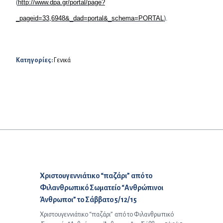
(
http://www.dpa.gr/portal/page?
_pageid=33,6948&_dad=portal&_schema=PORTAL
).
Κατηγορίες:
Γενικά
Προηγούμενο άρθρο:
Χριστουγεννιάτικο “παζάρι” από το
Φιλανθρωπικό Σωματείο “Ανθρώπινοι
Άνθρωποι” το Σάββατο 5/12/15
Χριστουγεννιάτικο “παζάρι” από το Φιλανθρωπικό