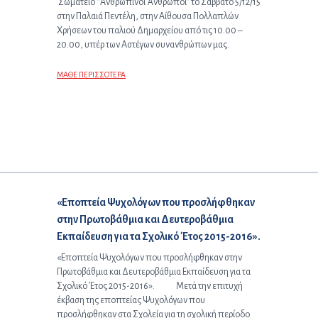
Σωματείο “Ανθρώπινοι Άνθρωποι” το Σάββατο 5/12/15
στην Παλαιά Πεντέλη, στην Αίθουσα Πολλαπλών
Χρήσεων του παλιού Δημαρχείου από τις 10.00 –
20.00, υπέρ των Αστέγων συνανθρώπων μας.
ΜΑΘΕ ΠΕΡΙΣΣΟΤΕΡΑ
Επόμενο άρθρο:
«Εποπτεία Ψυχολόγων που προσλήφθηκαν
στην Πρωτοβάθμια και Δευτεροβάθμια
Εκπαίδευση για τα Σχολικό Έτος 2015-2016».
«Εποπτεία Ψυχολόγων που προσλήφθηκαν στην
Πρωτοβάθμια και Δευτεροβάθμια Εκπαίδευση για τα
Σχολικό Έτος 2015-2016». Μετά την επιτυχή
έκβαση της εποπτείας Ψυχολόγων που
προσλήφθηκαν στα Σχολεία για τη σχολική περίοδο