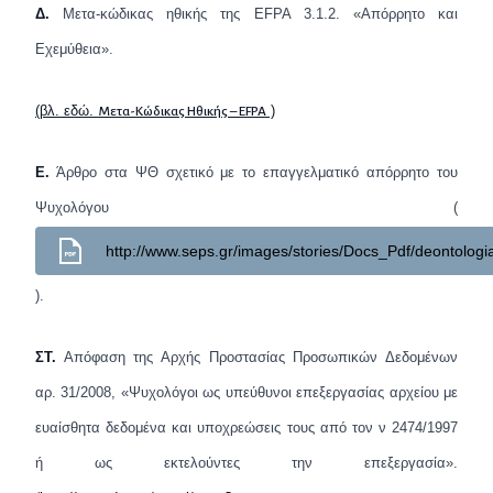
Δ.
Μετα-κώδικας ηθικής της
EFPA
3.1.2. «Απόρρητο και
Εχεμύθεια».
(
βλ. εδώ
.
)
Μετα-Κώδικας Ηθικής – EFPA
Ε.
Άρθρο στα ΨΘ σχετικό με το επαγγελματικό απόρρητο του
Ψυχολόγου (
http://www.seps.gr/images/stories/Docs_Pdf/deontologi
).
ΣΤ.
Απόφαση της Αρχής Προστασίας Προσωπικών Δεδομένων
αρ. 31/2008, «Ψυχολόγοι ως υπεύθυνοι επεξεργασίας αρχείου με
ευαίσθητα δεδομένα και υποχρεώσεις τους από τον ν 2474/1997
ή ως εκτελούντες την επεξεργασία».