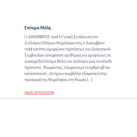
Προηγούμενο άρθρο:
Επίτιμα Μέλη
I ) ΔΕΚΕΜΒΡΙΟΣ 1998 Η Γενική Συνέλευση του
Συλλόγου Ελλήνων Ψυχολόγων στις 6 Δεκεμβρίου
1998 κατόπιν ομοφώνου προτάσεως του Διοικητικού
Συμβουλίου απεφάσισε ομοθύμως και ομοφώνως να
ανακηρύξει Επίτιμα Μέλη του συλλόγου μας τα κάτωθι
πρόσωπα , θεωρώντας, σύμφωνα με το άρθρο 4β του
καταστατικού , ότι έχουν συμβάλλει εξαιρετικά στην
προαγωγή της Ψυχολογίας στη θεωρία […]
ΜΑΘΕ ΠΕΡΙΣΣΟΤΕΡΑ