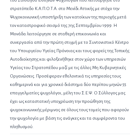
του Συλλόγου Ελλήνων Ψυχολόγων που λειτούργησε στο
στρατόπεδο Κ.Α.Π.Ο.Τ.Α. στο Μενίδι Αττικής με στόχο την
Ψυχοκοινωνική υποστήριξη των κατοίκων της περιοχής μετά
τον καταστροφικό σεισμό της 7ης Σεπτεμβρίου 1999. Η
Μονάδα λειτούργησε σε σταθερή επικοινωνία και
συνεργασία από την πρώτη στιγμή με το Συντονιστικό Κέντρο
του Υπουργείου Υγείας Πρόνοιας και τους φορείς της Τοπικής
Αυτοδιοίκησης και φιλοξενήθηκε στον χώρο των υπηρεσιών
Υγείας του Στρατοπέδου μαζί με τις άλλες Μη Κυβερνητικές
Οργανώσεις. Προσέφεραν εθελοντικά τις υπηρεσίες τους
καθημερινά και για χρονικό διάστημα δύο περίπου μηνών 55
επαγγελματίες ψυχολόγοι, μέλη του Σ.Ε.Ψ. Ο Σύλλογος μας
έχει ως καταστατική υποχρέωση την προώθηση της
ψυχοκοινωνικής μέριμνας σε όλους τους τομείς που αφορούν
την ψυχολογία με βάση τις ανάγκες και τα συμφέροντα του
πληθυσμού.