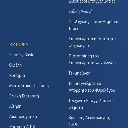
Ελεύθεροι Επαγγελματίες
Ειδική Αγωγή
Οι Ψυχολόγοι στον Δημόσιο
Τομέα
Επαγγελματική Ταυτότητα
ΕΥΡΩΨΥ
Ψυχολόγου
EuroPsy Basic
Πιστοποίηση του
Επαγγελματία Ψυχολόγου
Οφέλη
Τεκμηρίωση
Κριτήρια
Το Επαγγελματικό
Μεταβατική Περίοδος
Απόρρητο του Ψυχολόγου
Εθνική Επιτροπή
Τρέχοντα Επαγγελματικά
Αίτηση
Θέματα
Δικαιολογητικά
Κώδικας Δεοντολογίας –
Σ.Ε.Ψ.
Κριτήρια Δ.Ε.Α.