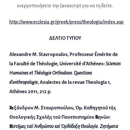
ενεργοποιήσετε την Javascript για να τη δείτε.
http://www.ecclesia.gr/greek/press/theologia/index.asp
ΔΕΛΤΙΟ
ΤΥΠΟΥ
Alexandre
Μ
. Stavropoulos, Professeur Émérite de
la Faculté de Théologie, Université d’Athènes:
Sciences
Humaines et Théologie Orthodoxe.
Questions
d’anthropologie
,
Analectes
de la revue
Theologia
1,
Athènes
2011,
212 p.
Ἀλεξάνδρου
Μ
.
Σταυροπούλου
,
Ὁμ
.
Καθηγητοῦ
τῆς
Θεολογικῆς
Σχολῆς
τοῦ
Πανεπιστημίου
Ἀθηνῶν
:
Ἐπιστῆμες
τοῦ
Ἀνθρώπου
καὶ
Ὀρθόδοξη
Θεολογία
.
Ζητήματα