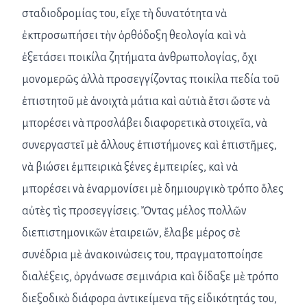
σταδιοδρομίας του, εἶχε τὴ δυνατότητα νὰ
ἐκπροσωπήσει τὴν ὀρθόδοξη θεολογία καὶ νὰ
ἐξετάσει ποικίλα ζητήματα ἀνθρωπολογίας, ὄχι
μονομερῶς ἀλλὰ προσεγγίζοντας ποικίλα πεδία τοῦ
ἐπιστητοῦ μὲ ἀνοιχτὰ μάτια καὶ αὐτιὰ ἔτσι ὥστε νὰ
μπορέσει νὰ προσλάβει διαφορετικὰ στοιχεῖα, νὰ
συνεργαστεῖ μὲ ἄλλους ἐπιστήμονες καὶ ἐπιστῆμες,
νὰ βιώσει ἐμπειρικὰ ξένες ἐμπειρίες, καὶ νὰ
μπορέσει νὰ ἐναρμονίσει μὲ δημιουργικὸ τρόπο ὅλες
αὐτὲς τὶς προσεγγίσεις. Ὄντας μέλος πολλῶν
διεπιστημονικῶν ἑταιρειῶν, ἔλαβε μέρος σὲ
συνέδρια μὲ ἀνακοινώσεις του, πραγματοποίησε
διαλέξεις, ὀργάνωσε σεμινάρια καὶ δίδαξε μὲ τρόπο
διεξοδικὸ διάφορα ἀντικείμενα τῆς εἰδικότητάς του,