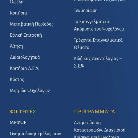
Οφέλη
Τεκμηρίωση
Κριτήρια
Το Επαγγελματικό
Μεταβατική Περίοδος
Απόρρητο του Ψυχολόγου
Εθνική Επιτροπή
Τρέχοντα Επαγγελματικά
Αίτηση
Θέματα
Δικαιολογητικά
Κώδικας Δεοντολογίας –
Σ.Ε.Ψ.
Κριτήρια Δ.Ε.Α.
Κόστος
Μητρώο Ψυχολόγων
ΦΟΙΤΗΤΕΣ
ΠΡΟΓΡΑΜΜΑΤΑ
ΜΕΦΨΕ
Αντιμετώπιση
Καταστροφών, Διαχείριση
Γίνομαι δόκιμο μέλος στον
Κρίσεων και Ψυχολογία