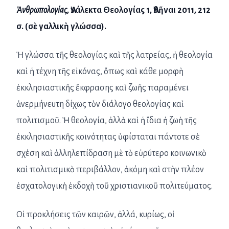
Ἀνθρωπολογίας
,
Ἀνάλεκτα
Θεολογίας
1,
Ἀθῆναι
2011, 212
σ
. (
σὲ
γαλλικὴ
γλώσσα
).
Ἡ γλώσσα τῆς θεολογίας καὶ τῆς λατρείας, ἡ θεολογία
καὶ ἡ τέχνη τῆς εἰκόνας, ὅπως καὶ κάθε μορφὴ
ἐκκλησιαστικῆς ἔκφρασης καὶ ζωῆς παραμένει
ἀνερμήνευτη δίχως τὸν διάλογο θεολογίας καὶ
πολιτισμοῦ. Ἡ θεολογία, ἀλλὰ καὶ ἡ ἴδια ἡ ζωὴ τῆς
ἐκκλησιαστικῆς κοινότητας ὑφίσταται πάντοτε σὲ
σχέση καὶ ἀλληλεπίδραση μὲ τὸ εὐρύτερο κοινωνικὸ
καὶ πολιτισμικὸ περιβάλλον, ἀκόμη καὶ στὴν πλέον
ἐσχατολογικὴ ἐκδοχὴ τοῦ χριστιανικοῦ πολιτεύματος.
Οἱ προκλήσεις τῶν καιρῶν, ἀλλά, κυρίως, οἱ