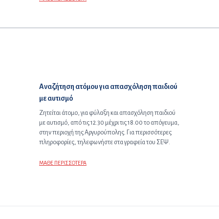
Επόμενο άρθρο:
Αναζήτηση ατόμου για απασχόληση παιδιού
με αυτισμό
Ζητείται άτομο, για φύλαξη και απασχόληση παιδιού
με αυτισμό, από τις 12.30 μέχρι τις 18.00 το απόγευμα,
στην περιοχή της Αργυρούπολης. Για περισσότερες
πληροφορίες, τηλεφωνήστε στα γραφεία του ΣΕΨ.
ΜΑΘΕ ΠΕΡΙΣΣΟΤΕΡΑ