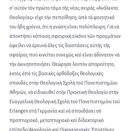
σ’ αὐτὸν τὸν πρῶτο τόμο τῆς νέας σειρᾶς «Ανάλεκτα
Θεολογίας» εἶχε τὴν πεποίθηση, ἀπὸ τὰ φοιτητικά
του ἤδη χρόνια, ὅτι ἡ γνώση εἶναι πολύπλευρη. Γιὰ νὰ
ἀποκτήσει κάποιος σφαιρικὴ εἰκόνα τῶν πραγμάτων
ὀφείλει νὰ ἐρευνᾶ ὅλες τὶς διαστάσεις αὐτῆς τῆς
σφαίρας ποὺ κινεῖται συνεχῶς καὶ εἶναι ἀδύνατον νὰ
τὴν ἀκινητοποιήσει. Θεώρησε λοιπὸν ἀπαραίτητο,
ἐκτὸς ἀπὸ τὶς βασικὲς ὀρθόδοξες θεολογικὲς
σπουδὲς στὴν Θεολογικὴ Σχολὴ τοῦ Πανεπιστημίου
Ἀθηνῶν, νὰ εἰδικευθεῖ στὴν Πρακτικὴ Θεολογία στὴν
Εὐαγγελικὴ Θεολογικὴ Σχολὴ τοῦ Πανεπιστημίου τοῦ
Erlangen στὴ Γερμανία καὶ νὰ σπουδάσει σὲ
προπτυχιακό, μεταπτυχιακὸ καὶ διδακτορικὸ
ἐπίπεδο Ψυχολογία καὶ Οἰκογενειακὲς Ἐπιστῆμες