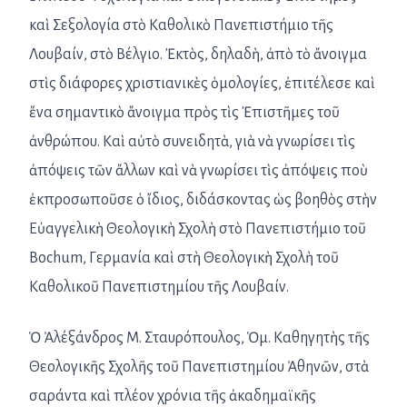
καὶ Σεξολογία στὸ Καθολικὸ Πανεπιστήμιο τῆς
Λουβαίν, στὸ Βέλγιο. Ἐκτὸς, δηλαδὴ, ἀπὸ τὸ ἄνοιγμα
στὶς διάφορες χριστιανικὲς ὁμολογίες, ἐπιτέλεσε καὶ
ἕνα σημαντικὸ ἄνοιγμα πρὸς τὶς Ἐπιστῆμες τοῦ
ἀνθρώπου. Καὶ αὐτὸ συνειδητὰ, γιὰ νὰ γνωρίσει τὶς
ἀπόψεις τῶν ἄλλων καὶ νὰ γνωρίσει τὶς ἀπόψεις ποὺ
ἐκπροσωποῦσε ὁ ἴδιος, διδάσκοντας ὡς βοηθὸς στὴν
Εὐαγγελικὴ Θεολογικὴ Σχολὴ στὸ Πανεπιστήμιο τοῦ
Bochum, Γερμανία καὶ στὴ Θεολογικὴ Σχολὴ τοῦ
Καθολικοῦ Πανεπιστημίου τῆς Λουβαίν.
Ὁ Ἀλέξάνδρος Μ. Σταυρόπουλος, Ὁμ. Καθηγητὴς τῆς
Θεολογικῆς Σχολῆς τοῦ Πανεπιστημίου Ἀθηνῶν, στὰ
σαράντα καὶ πλέον χρόνια τῆς ἀκαδημαϊκῆς