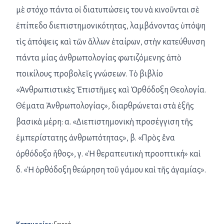
μὲ στόχο πάντα οἱ διατυπώσεις του νὰ κινοῦνται σὲ
ἐπίπεδο διεπιστημονικότητας, λαμβάνοντας ὑπόψη
τὶς ἀπόψεις καὶ τῶν ἄλλων ἑταίρων, στὴν κατεύθυνση
πάντα μίας ἀνθρωπολογίας φωτιζόμενης ἀπὸ
ποικίλους προβολεῖς γνώσεων. Τὸ βιβλίο
«Ἀνθρωπιστικὲς Ἐπιστῆμες καὶ Ὀρθόδοξη Θεολογία.
Θέματα Ἀνθρωπολογίας», διαρθρώνεται στὰ ἑξῆς
βασικὰ μέρη: α. «Διεπιστημονικὴ προσέγγιση τῆς
ἐμπερίστατης ἀνθρωπότητας», β. «Πρὸς ἕνα
ὀρθόδοξο ἦθος», γ. «Ἡ θεραπευτικὴ προοπτική» καὶ
δ. «Ἡ ὀρθόδοξη θεώρηση τοῦ γάμου καὶ τῆς ἀγαμίας».