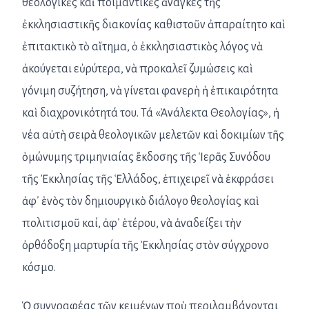
θεολογικὲς καὶ ποιμαντικὲς ἀνάγκες τῆς
ἐκκλησιαστικῆς διακονίας καθιστοῦν ἀπαραίτητο καὶ
ἐπιτακτικὸ τὸ αἴτημα, ὁ ἐκκλησιαστικὸς λόγος νὰ
ἀκούγεται εὐρύτερα, νὰ προκαλεῖ ζυμώσεις καὶ
γόνιμη συζήτηση, νὰ γίνεται φανερὴ ἡ ἐπικαιρότητα
καὶ διαχρονικότητά του. Τά «Ἀνάλεκτα Θεολογίας», ἡ
νέα αὐτὴ σειρὰ θεολογικῶν μελετῶν καὶ δοκιμίων τῆς
ὁμώνυμης τριμηνιαίας ἔκδοσης τῆς Ἱερᾶς Συνόδου
τῆς Ἐκκλησίας τῆς Ἑλλάδος, ἐπιχειρεῖ νὰ ἐκφράσει
ἀφ᾽ ἑνὸς τὸν δημιουργικὸ διάλογο θεολογίας καὶ
πολιτισμοῦ καί, ἀφ᾽ ἑτέρου, νὰ ἀναδείξει τὴν
ὀρθόδοξη μαρτυρία τῆς Ἐκκλησίας στὸν σύγχρονο
κόσμο.
Ὁ συγγραφέας τῶν κειμένων ποὺ περιλαμβάνονται