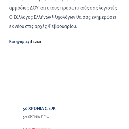
αρμόδιες ΔΟΥ και στους προσωπικούς σας λογιστές .
Ο Σύλλογος Ελλήνων Ψυχολόγων θα σας ενημερώσει
εκ νέου στις αρχές Φεβρουαρίου.
Κατηγορίες:
Γενικά
Προηγούμενο άρθρο:
50 ΧΡΟΝΙΑ Σ.Ε.Ψ.
50 ΧΡΟΝΙΑ Σ.Ε.Ψ.