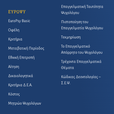
Επαγγελματική Ταυτότητα
ΕΥΡΩΨΥ
Ψυχολόγου
EuroPsy Basic
Πιστοποίηση του
Επαγγελματία Ψυχολόγου
Οφέλη
Τεκμηρίωση
Κριτήρια
Το Επαγγελματικό
Μεταβατική Περίοδος
Απόρρητο του Ψυχολόγου
Εθνική Επιτροπή
Τρέχοντα Επαγγελματικά
Αίτηση
Θέματα
Δικαιολογητικά
Κώδικας Δεοντολογίας –
Σ.Ε.Ψ.
Κριτήρια Δ.Ε.Α.
Κόστος
Μητρώο Ψυχολόγων