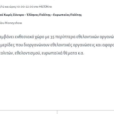
2/12 και ώρες 10.00-22.00 στο HILTON το
ού Χωρίς Σύνορα – Έλληνας Πολίτης – Ευρωπαίος Πολίτης
δρίου Moneyshow.
αμβάνει εκθεσιακό χώρο με 35 περίπτερα εθελοντικών οργαν
ημερίδες που διοργανώνουν εθελοντικές οργανώσεις και αφορ
ολιτών, εθελοντισμού, ευρωπαϊκά θέματα κ.α.