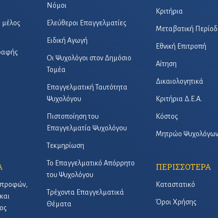
Νόμοι
Κριτήρια
ό μέλος
Ελεύθεροι Επαγγελματίες
Μεταβατική Περίοδ
Ειδική Αγωγή
Εθνική Επιτροπή
γραφής
Οι Ψυχολόγοι στον Δημόσιο
Αίτηση
Τομέα
Δικαιολογητικά
Επαγγελματική Ταυτότητα
Ψυχολόγου
Κριτήρια Δ.Ε.Α.
Πιστοποίηση του
Κόστος
Επαγγελματία Ψυχολόγου
Μητρώο Ψυχολόγω
Τεκμηρίωση
Το Επαγγελματικό Απόρρητο
Α
ΠΕΡΙΣΣΟΤΕΡΑ
του Ψυχολόγου
στροφών,
Καταστατικό
Τρέχοντα Επαγγελματικά
και
Όροι Χρήσης
Θέματα
ος