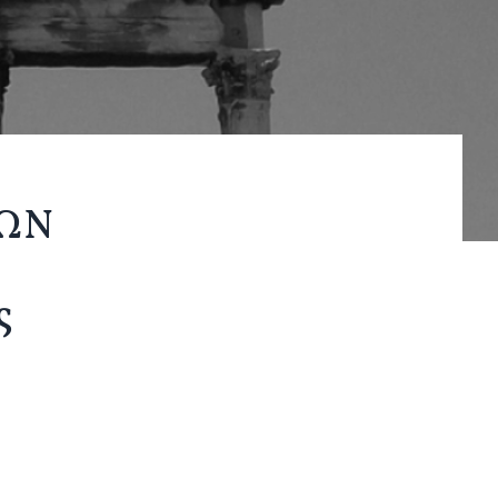
ΓΩΝ
ς