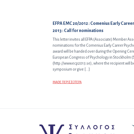
Προηγούμενο άρθρο:
EFPA EMC 20/2012 : Comenius Early Caree
2013 : Call for nominations
This letter invites all EFPA (Associate) Member As
nominations for the Comenius Early Career Psych
award will be handed over during the Opening Cere
European Congress of Psychology in Stockholm (S
(http://www.ecp2013.se), where the recipient will be
symposium or give […]
ΜΑΘΕ ΠΕΡΙΣΣΟΤΕΡΑ