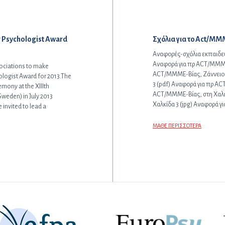
Επόμενο άρθρο:
r Psychologist Award
Σχόλια για το Act/ΜΜ
Αναφορές-σχόλια εκπαιδευ
Αναφορά για πρ ACT/MMME-
sociations to make
ACT/MMME-Βίας, Ζάννειο 
ologist Award for 2013.The
3 (pdf) Αναφορά για πρ AC
mony at the XIIIth
ACT/MMME-Βίας, στη Χαλκί
weden) in July 2013
Χαλκίδα 3 (jpg) Αναφορά 
 invited to lead a
ΜΑΘΕ ΠΕΡΙΣΣΟΤΕΡΑ