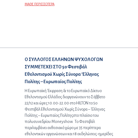
ΜΑΘΕ ΠΕΡΙΣΣΟΤΕΡΑ
Επόμενο άρθρο:
Ο ΣΥΛΛΟΓΟΣ ΕΛΛΗΝΩΝ ΨΥΧΟΛΟΓΩΝ
ΣΥΜΜΕΤΕΧΕΙ ΣΤΟ 5ο Φεστιβάλ
Εθελοντισμού Χωρίς Σύνορα ‘Ελληνας
Πολίτης – Ευρωπαίος Πολίτης
H Ευρωπαϊκή Έκφραση & το Ευρωπαϊκό Δίκτυο
Εθελοντισμού Ελλάδος διοργανώνουν το Σάββατο
22/12 και ώρες 10.00-22.00 στο HILTON το 5o
Φεστιβάλ Εθελοντισμού Χωρίς Σύνορα – Έλληνας
Πολίτης – Ευρωπαίος Πολίτηςστο πλαίσιο του
πολυσυνεδρίου Moneyshow. Το Φεστιβάλ
περιλαμβάνει εκθεσιακό χώρο με 35 περίπτερα
εθελοντικών οργανώσεων και 18 εκδηλώσεις-ημερίδες