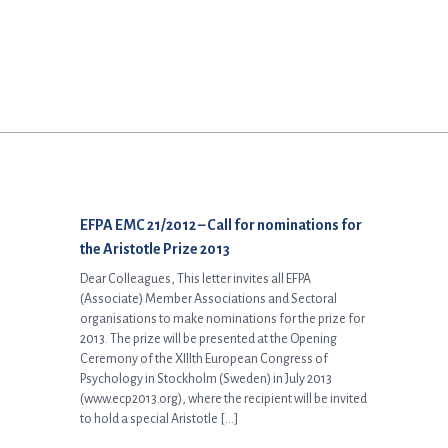
Προηγούμενο άρθρο:
EFPA EMC 21/2012 – Call for nominations for
the Aristotle Prize 2013
Dear Colleagues, This letter invites all EFPA
(Associate) Member Associations and Sectoral
organisations to make nominations for the prize for
2013. The prize will be presented at the Opening
Ceremony of the XIIIth European Congress of
Psychology in Stockholm (Sweden) in July 2013
(www.ecp2013.org), where the recipient will be invited
to hold a special Aristotle […]