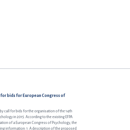
l for bids for European Congress of
 call for bids for the organisation of the 14th
hology in 2015. According to the existing EFPA
sation of a European Congress of Psychology, the
ing information: 1. A description of the proposed