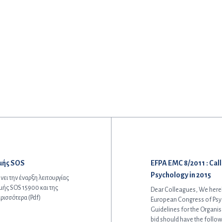
Επόμενο άρθρο:
μμής SOS
EFPA EMC 8/2011 : Cal
Psychology in 2015
ει την έναρξη λειτουργίας
μής SOS 15900 και της
Dear Colleagues, We hereby
ρισσότερα (Pdf)
European Congress of Psyc
Guidelines for the Organi
bid should have the follow