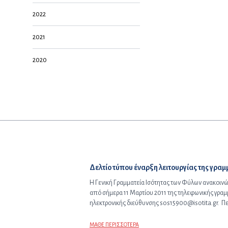
2022
2021
2020
Προηγούμενο άρθρο:
Δελτίο τύπου έναρξη λειτουργίας της γρα
Η Γενική Γραμματεία Ισότητας των Φύλων ανακοινών
από σήμερα 11 Μαρτίου 2011 της τηλεφωνικής γραμ
ηλεκτρονικής διεύθυνσης sos15900@isotita.gr. Πε
ΜΑΘΕ ΠΕΡΙΣΣΟΤΕΡΑ