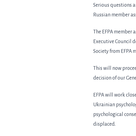
Serious questions a
Russian member asso
The EFPA member ass
Executive Council de
Society from EFPA 
This will now proce
decision of our Gen
EFPA will work clos
Ukrainian psycholog
psychological conse
displaced.