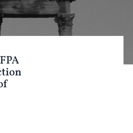
EFPA
ction
of