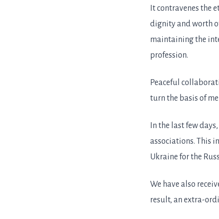
It contravenes the e
dignity and worth of
maintaining the inte
profession.
Peaceful collaborati
turn the basis of m
In the last few day
associations. This 
Ukraine for the Rus
We have also receiv
result, an extra-or