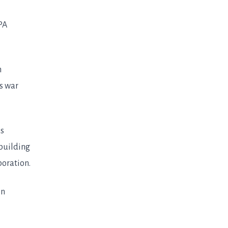
PA
n
s war
is
 building
boration.
in