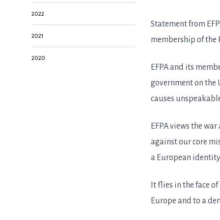
2022
Statement from EFPA
2021
membership of the 
2020
EFPA and its member
government on the U
causes unspeakable
EFPA views the war a
against our core mi
a European identit
It flies in the face 
Europe and to a dem