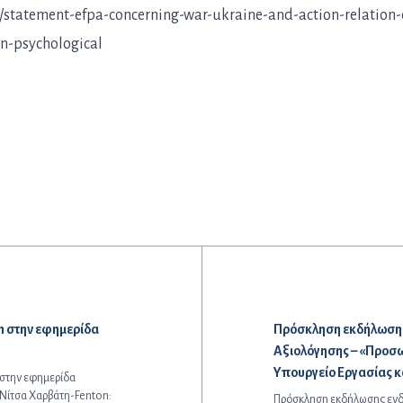
u/statement-efpa-concerning-war-ukraine-and-action-relation-
n-psychological
Επόμενο άρθρο:
n στην εφημερίδα
Πρόσκληση εκδήλωσης 
Αξιολόγησης – «Προσω
Υπουργείο Εργασίας 
 στην εφημερίδα
«Νίτσα Χαρβάτη-Fenton:
Πρόσκληση εκδήλωσης ενδ