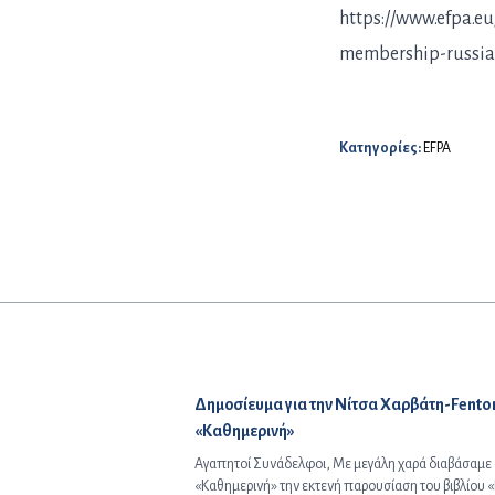
https://www.efpa.e
membership-russia
Κατηγορίες:
EFPA
Προηγούμενο άρθρο:
Δημοσίευμα για την Νίτσα Χαρβάτη-Fento
«Καθημερινή»
Αγαπητοί Συνάδελφοι, Με μεγάλη χαρά διαβάσαμε
«Καθημερινή» την εκτενή παρουσίαση του βιβλίου 