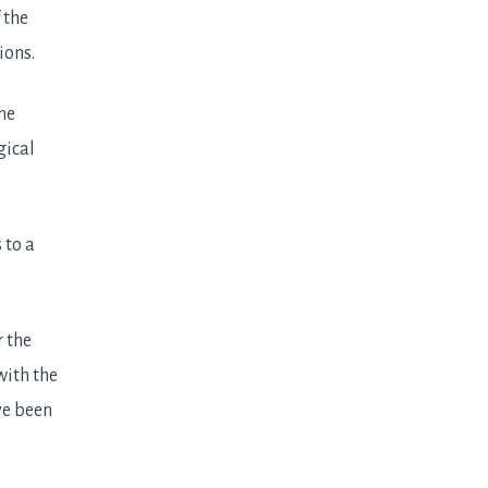
 the
ions.
he
gical
 to a
r the
with the
ve been