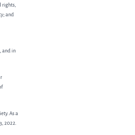
 rights,
ty; and
, and in
r
of
ety. As a
3, 2022.