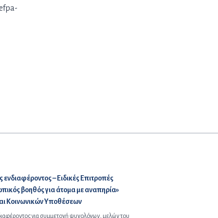
efpa-
ενδιαφέροντος – Ειδικές Επιτροπές
πικός βοηθός για άτομα με αναπηρία»
και Κοινωνικών Υποθέσεων
ιαφέροντος για συμμετοχή ψυχολόγων, μελών του