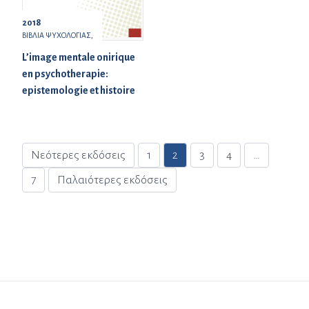
2018
ΒΙΒΛΙΑ ΨΥΧΟΛΟΓΙΑΣ,
L’image mentale onirique
en psychotherapie:
epistemologie et histoire
Σελιδοποίηση άρθρων
Νεότερες εκδόσεις
1
2
3
4
…
7
Παλαιότερες εκδόσεις