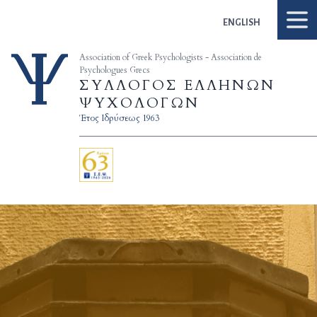
Skip to content
ENGLISH
Association of Greek Psychologists - Association de
Psychologues Grecs
ΣΥΛΛΟΓΟΣ ΕΛΛΗΝΩΝ
ΨΥΧΟΛΟΓΩΝ
Έτος Ιδρύσεως 1963