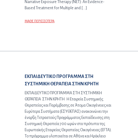
Narrative Exposure Therapy (NET): An Evidence-
Based Treatment for Multiple and […]
ΜΑΘΕ ΠΕΡΙΣΣΟΤΕΡΑ
Επόμενο άρθρο:
ΕΚΠΑΙΔΕΥΤΙΚΟ ΠΡΟΓΡΑΜΜΑ ΣΤΗ
ΣΥΣΤΗΜΙΚΗ ΘΕΡΑΠΕΙΑ ΣΤΗΝ ΚΡΗΤΗ
ΕΚΠΑΙΔΕΥΤΙΚΟ ΠΡΟΓΡΑΜΜΑ ΣΤΗ ΣΥΣΤΗΜΙΚΗ
ΘΕΡΑΠΕΙΑ ΣΤΗΝ ΚΡΗΤΗ Η Εταιρεία Συστημικής
Θεραπείας και Παρέμβασης σε Άτομα Οικογένειες και
Ευρύτερα Συστήματα (ΕΣΥΘΕΠΑΣ) ανακοινώνει την
έναρξη Τετραετούς Προγράμματος Εκπαίδευσης στη
Συστημική Θεραπεία 700 ωρών στα πρότυπα της
Ευρωπαϊκής Εταιρείας Θεραπείας Οικογένειας (EFTA).
Το πρόγραμμα υλοποιείται σε Αθήνα και Ηράκλειο