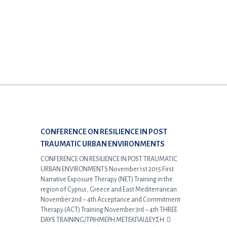
Προηγούμενο άρθρο:
CONFERENCE ON RESILIENCE IN POST
TRAUMATIC URBAN ENVIRONMENTS
CONFERENCE ON RESILIENCE IN POST TRAUMATIC
URBAN ENVIRONMENTS November 1st 2015 First
Narrative Exposure Therapy (NET) Training in the
region of Cyprus, Greece and East Mediterranean
November 2nd – 4th Acceptance and Commitment
Therapy (ACT) Training November 3rd – 4th THREE
DAYS TRAINING/ΤΡΙΗΜΕΡΗ ΜΕΤΕΚΠΑΙΔΕΥΣΗ: 